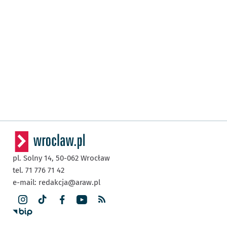
pl. Solny 14,
50-062
Wrocław
tel. 71 776 71 42
e-mail:
redakcja@araw.pl