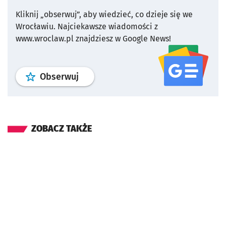
Kliknij „obserwuj”, aby wiedzieć, co dzieje się we
Wrocławiu.
Najciekawsze wiadomości z
www.wroclaw.pl znajdziesz w Google News!
profil
google news
serwisu wroclaw
Obserwuj
ZOBACZ TAKŻE