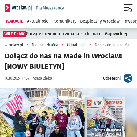
Serwis informacyjny wroclaw.pl podserwis: Dla mieszkańca
Menu
WAKACJE
Aktualności
Komunikaty
Bezpieczny Wrocław
Inwest
WROCŁAW
Początek remontu i zmiana ruchu na ul. Gajowickiej
wroclaw.pl
Dla mieszkańca
Aktualności
Dołącz do nas na Made i
Dołącz do nas na Made in Wroclaw!
[NOWY BIULETYN]
Data publikacji:
Autor:
artykuł
16.10.2024 17:59 |
Agata Zięba
Udostępnij
Kliknij, aby powiększyć