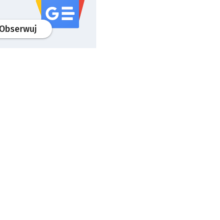
profil
google news
serwisu wroclaw.pl
Obserwuj