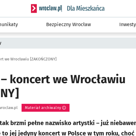
Serwis informacyjny wroclaw.pl podserwis: Dla
unikaty
Bezpieczny Wrocław
Inwesty
y
cert we Wrocławiu [ZAKOŃCZONY]
l – koncert we Wrocławiu
NY]
roclaw.pl
Materiał archiwalny
o tak brzmi pełne nazwisko artystki – już niebaw
to jej jedyny koncert w Polsce w tym roku, choć 