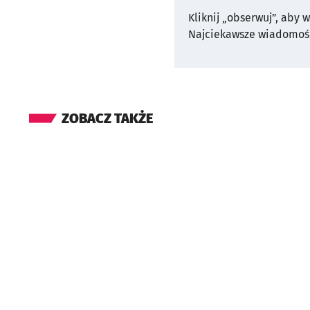
Kliknij „obserwuj”, aby 
Najciekawsze wiadomośc
ZOBACZ TAKŻE