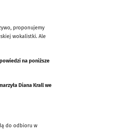
a żywo, proponujemy
kiej wokalistki. Ale
dpowiedzi na poniższe
marzyła Diana Krall we
ędą do odbioru w