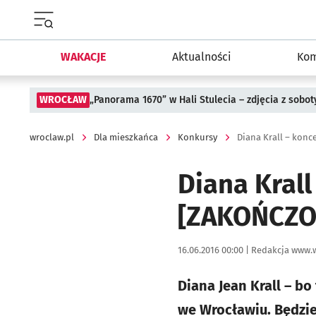
Menu główne portalu wroclaw.pl
WAKACJE
Aktualności
Kom
WROCŁAW
„Panorama 1670” w Hali Stulecia – zdjęcia z sobot
wroclaw.pl
Dla mieszkańca
Konkursy
Diana Krall – kon
Diana Kral
[ZAKOŃCZO
Data publikacji:
Autor:
16.06.2016 00:00 |
Redakcja www.w
Diana Jean Krall – b
we Wrocławiu. Będzie 