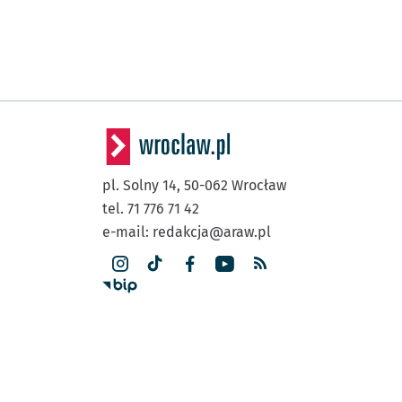
pl. Solny 14,
50-062
Wrocław
tel. 71 776 71 42
e-mail:
redakcja@araw.pl