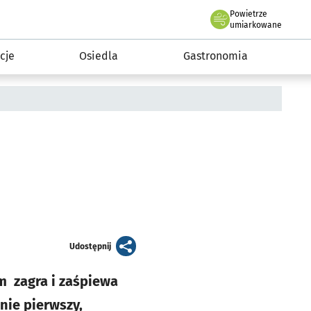
Powietrze
we Wrocławiu
 mieszkańca
umiarkowane
cje
Osiedla
Gastronomia
artykuł
Udostępnij
em zagra i zaśpiewa
nie pierwszy,