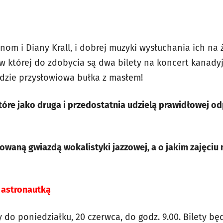
anom i Diany Krall, i dobrej muzyki wysłuchania ich n
 której do zdobycia są dwa bilety na koncert kanadyjs
dzie przysłowiowa bułka z masłem!
óre jako druga i przedostatnia udzielą prawidłowej o
nowaną gwiazdą wokalistyki jazzowej, a o jakim zajęciu 
 astronautką
do poniedziałku, 20 czerwca, do godz. 9.00. Bilety b