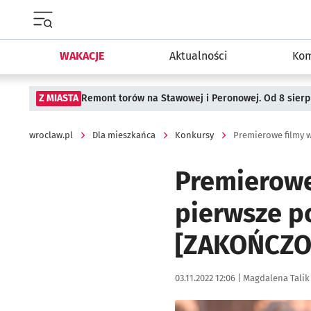
Menu główne portalu wroclaw.pl
WAKACJE
Aktualności
Kom
Z MIASTA
Remont torów na Stawowej i Peronowej. Od 8 sier
wroclaw.pl
Dla mieszkańca
Konkursy
Premierowe
pierwsze p
[ZAKOŃCZO
Data publikacji:
Autor:
03.11.2022 12:06 |
Magdalena Talik
Kliknij, aby powiększyć