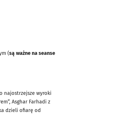
ym (
są
ważne na seanse
o najostrzejsze wyroki
em”, Asghar Farhadi z
a dzieli ofiarę od