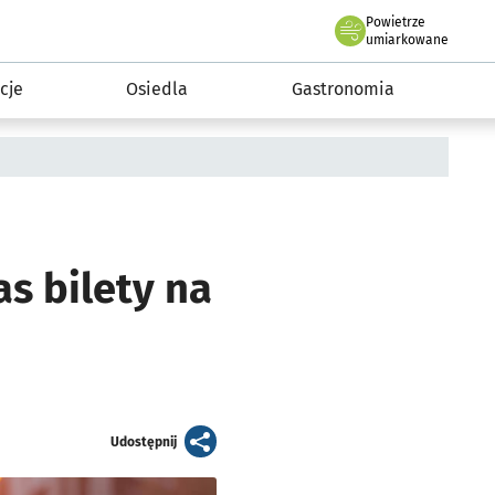
Powietrze
we Wrocławiu
 mieszkańca
umiarkowane
cje
Osiedla
Gastronomia
s bilety na
artykuł
Udostępnij