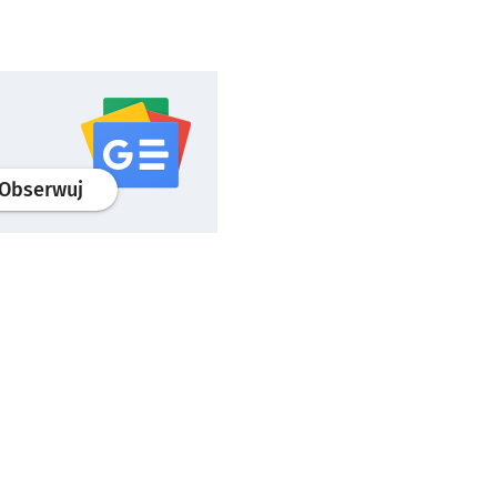
profil
google news
serwisu wroclaw.pl
Obserwuj