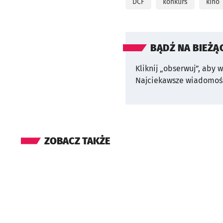
DCF
konkurs
kino
BĄDŹ NA BIEŻĄ
Kliknij „obserwuj”, aby 
Najciekawsze wiadomośc
ZOBACZ TAKŻE