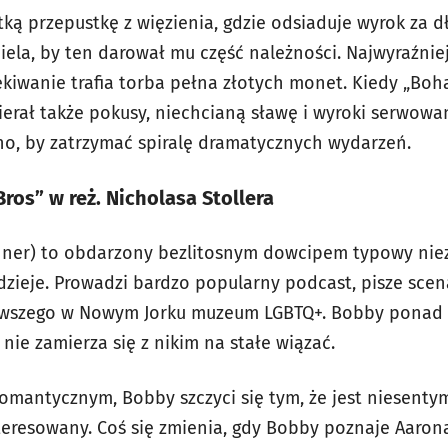
ką przepustkę z więzienia, gdzie odsiaduje wyrok za d
ela, by ten darował mu część należności. Najwyraźniej
kiwanie trafia torba pełna złotych monet. Kiedy „Boha
erał także pokusy, niechcianą sławę i wyroki serwow
źno, by zatrzymać spiralę dramatycznych wydarzeń.
Bros” w reż. Nicholasa Stollera
chner) to obdarzony bezlitosnym dowcipem typowy nie
 dzieje. Prowadzi bardzo popularny podcast, pisze scen
rwszego w Nowym Jorku muzeum LGBTQ+. Bobby ponad 
 nie zamierza się z nikim na stałe wiązać.
omantycznym, Bobby szczyci się tym, że jest niesenty
teresowany. Coś się zmienia, gdy Bobby poznaje Aarona