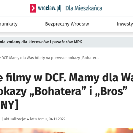
Serwis informacyjny wroclaw.pl podserwis: Dla
unikaty
Bezpieczny Wrocław
Inwesty
pnia zmiany dla kierowców i pasażerów MPK
Premierowe filmy w DCF. Mamy dla Was bilety na pierwsze pokazy „Bohatera” i „Bros” [ZAKOŃCZONY]
 filmy w DCF. Mamy dla Wa
okazy „Bohatera” i „Bros”
NY]
|
aktualizacja:
4 lata temu, 04.11.2022