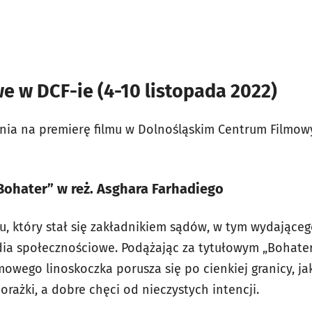
e w DCF-ie (4-10 listopada 2022)
nia na premierę filmu w Dolnośląskim Centrum Filmow
Bohater” w reż. Asghara Farhadiego
u, który stał się zakładnikiem sądów, w tym wydająceg
dia społecznościowe. Podążając za tytułowym „Bohater
owego linoskoczka porusza się po cienkiej granicy, jak
orażki, a dobre chęci od nieczystych intencji.