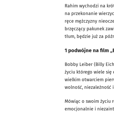
Rahim wychodzi na krót
na przekonanie wierzyci
ręce mężczyzny nieocze
brzęczący pakunek zawi
tłum, będzie już za pó
1 podwójne na film
„
Bobby Leiber (Billy Ei
życiu którego wiele się
wielkim otwarciem pie
wolność, niezależność i
Mówiąc o swoim życiu r
emocjonalnie i niezain