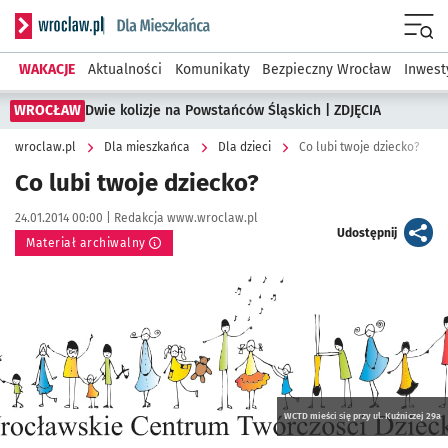
Serwis informacyjny wroclaw.pl podserwis: Dla mieszkańca
Menu
WAKACJE
Aktualności
Komunikaty
Bezpieczny Wrocław
Inwest
WROCŁAW
Dwie kolizje na Powstańców Śląskich | ZDJĘCIA
wroclaw.pl
Dla mieszkańca
Dla dzieci
Co lubi twoje dziecko?
Co lubi twoje dziecko?
Data publikacji:
Autor:
24.01.2014 00:00 |
Redakcja www.wroclaw.pl
artykuł
Udostępnij
Materiał archiwalny
Kliknij, aby powiększyć
WCTD mieści się przy ul. Kuźniczej 29a