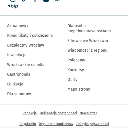
Aktualności
Dla osób z
niepełnosprawnościami
Komunikaty i ostrzeżenia
Zdrowie we Wrocławiu
Bezpieczny Wrocław
Wiadomości z regionu
Inwestycje
Polecamy
Wrocławskie osiedla
Konkursy
Gastronomia
Quizy
Edukacja
Mapa strony
Dla seniorów
Inne informacje
Redakcja
Deklaracja dostępności
Newsletter
Regulamin
Regulamin konkursów
Polityka prywatności