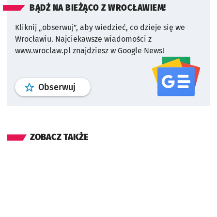
BĄDŹ NA BIEŻĄCO Z WROCŁAWIEM!
Kliknij „obserwuj”, aby wiedzieć, co dzieje się we
Wrocławiu.
Najciekawsze wiadomości z
www.wroclaw.pl znajdziesz w Google News!
profil
google news
serwisu wroclaw
Obserwuj
ZOBACZ TAKŻE