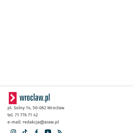
pl. Solny 14,
50-062
Wrocław
tel. 71 776 71 42
e-mail:
redakcja@araw.pl