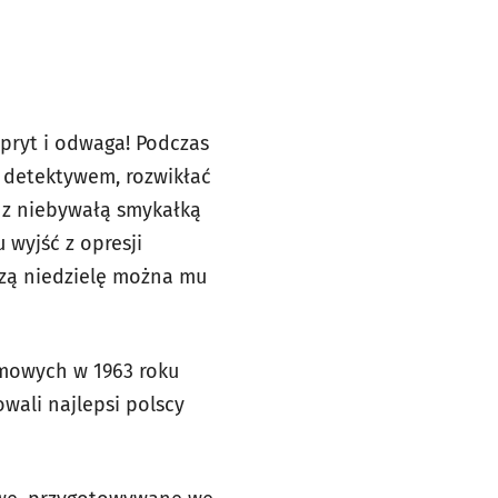
spryt i odwaga! Podczas
 detektywem, rozwikłać
, z niebywałą smykałką
wyjść z opresji
iższą niedzielę można mu
lmowych w 1963 roku
wali najlepsi polscy