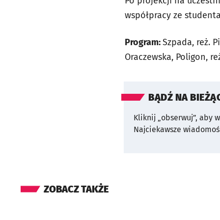
Po projekcji na uczest
współpracy ze studenta
Program:
Szpada
, reż. 
Oraczewska,
Poligon
, r
BĄDŹ NA BIEŻĄ
Kliknij „obserwuj”, aby 
Najciekawsze wiadomośc
ZOBACZ TAKŻE