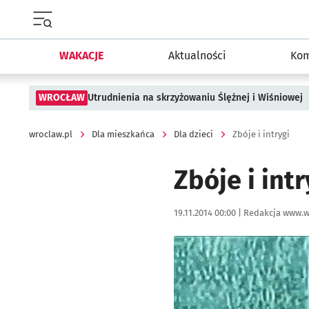
Menu główne portalu wroclaw.pl
WAKACJE
Aktualności
Kom
WROCŁAW
Utrudnienia na skrzyżowaniu Ślężnej i Wiśniowej
wroclaw.pl
Dla mieszkańca
Dla dzieci
Zbóje i intrygi
Zbóje i intr
Data publikacji:
Autor:
19.11.2014 00:00 |
Redakcja www.w
Kliknij, aby powiększyć