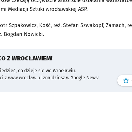
ników czekają oczywiście autorskie działania warszta
mi Mediacji Sztuki wrocławskiej ASP.
Piotr Szpakowicz,
Kość
, reż. Stefan Szwakopf,
Zamach
, r
eż. Bogdan Nowicki.
CO Z WROCŁAWIEM!
wiedzieć, co dzieje się we Wrocławiu.
i z www.wroclaw.pl znajdziesz w Google News!