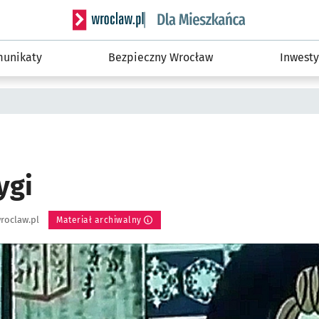
Serwis informacyjny wroclaw.pl podserwis: Dla
unikaty
Bezpieczny Wrocław
Inwesty
ygi
roclaw.pl
Materiał archiwalny