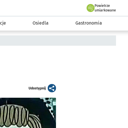
Powietrze
we Wrocławiu
 mieszkańca
umiarkowane
cje
Osiedla
Gastronomia
artykuł
Udostępnij