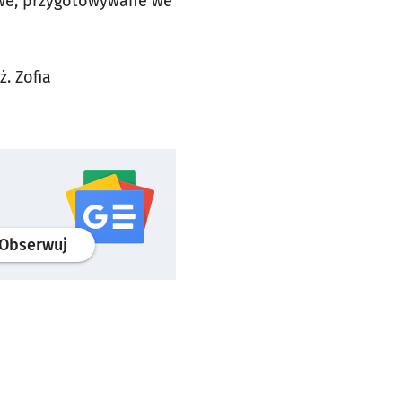
towe, przygotowywane we
eż. Zofia
profil
google news
serwisu wroclaw.pl
Obserwuj