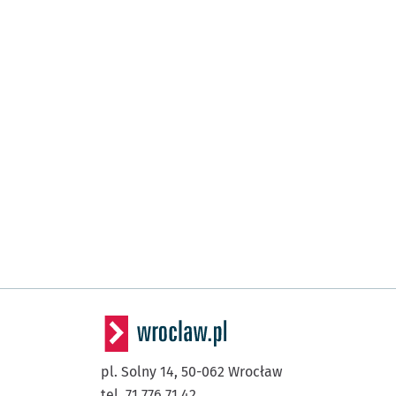
pl. Solny 14,
50-062
Wrocław
tel. 71 776 71 42