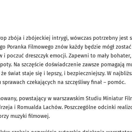
op zbója i zbójeckiej intrygi, wówczas potrzebny jest 
ego Poranka Filmowego znów każdy będzie mógł zostać
w i poczuć dreszczyk emocji. Zapewni to mały bohater
poty. Na szczęście doświadczenie zawsze pomagają mu 
że świat staje się i lepszy, i bezpieczniejszy. W najbl
u sprawach czekających na szczęśliwy finał – pomóc.
mowany, powstający w warszawskim Studiu Miniatur Fi
rzeja i Romualda Lachów. Poszczególne odcinki realizo
rzy muzyki filmowej.