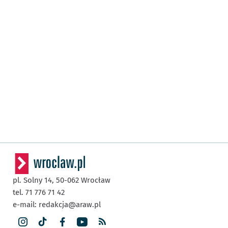
pl. Solny 14,
50-062
Wrocław
tel. 71 776 71 42
e-mail:
redakcja@araw.pl