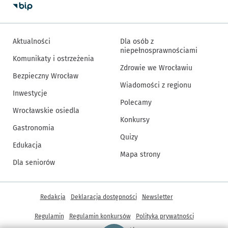
Aktualności
Dla osób z
niepełnosprawnościami
Komunikaty i ostrzeżenia
Zdrowie we Wrocławiu
Bezpieczny Wrocław
Wiadomości z regionu
Inwestycje
Polecamy
Wrocławskie osiedla
Konkursy
Gastronomia
Quizy
Edukacja
Mapa strony
Dla seniorów
Inne informacje
Redakcja
Deklaracja dostępności
Newsletter
Regulamin
Regulamin konkursów
Polityka prywatności