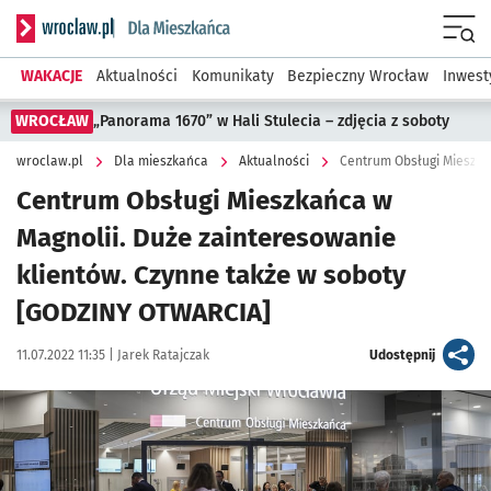
Serwis informacyjny wroclaw.pl podserwis: Dla mieszkańca
Menu
WAKACJE
Aktualności
Komunikaty
Bezpieczny Wrocław
Inwest
WROCŁAW
„Panorama 1670” w Hali Stulecia – zdjęcia z soboty
wroclaw.pl
Dla mieszkańca
Aktualności
Centrum Obsługi Mieszkańca w
Magnolii. Duże zainteresowanie
klientów. Czynne także w soboty
[GODZINY OTWARCIA]
Data publikacji:
Autor:
artykuł
11.07.2022 11:35 |
Jarek Ratajczak
Udostępnij
Kliknij, aby zobaczyć galerię
Kliknij, aby powiększyć