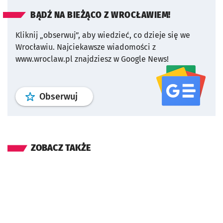
BĄDŹ NA BIEŻĄCO Z WROCŁAWIEM!
Kliknij „obserwuj”, aby wiedzieć, co dzieje się we
Wrocławiu.
Najciekawsze wiadomości z
www.wroclaw.pl znajdziesz w Google News!
profil
google news
serwisu wroclaw
Obserwuj
ZOBACZ TAKŻE