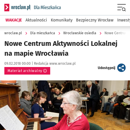
Serwis informacyjny wroclaw.pl podserwis: Dla mieszkańca
Menu
WAKACJE
Aktualności
Komunikaty
Bezpieczny Wrocław
Inwest
wroclaw.pl
Dla mieszkańca
Wrocławskie osiedla
Nowe Centrum A
Nowe Centrum Aktywności Lokalnej
na mapie Wrocławia
Data publikacji:
Autor:
09.02.2018 00:00 |
Redakcja www.wroclaw.pl
artykuł
Udostępnij
Materiał archiwalny
Kliknij, aby powiększyć