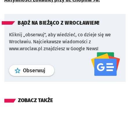
BĄDŹ NA BIEŻĄCO Z WROCŁAWIEM!
Kliknij „obserwuj”, aby wiedzieć, co dzieje się we
Wrocławiu.
Najciekawsze wiadomości z
www.wroclaw.pl znajdziesz w Google News!
profil
google news
serwisu wroclaw
Obserwuj
ZOBACZ TAKŻE