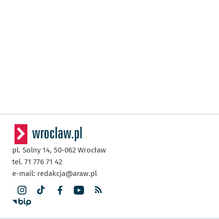
pl. Solny 14,
50-062
Wrocław
tel. 71 776 71 42
e-mail:
redakcja@araw.pl