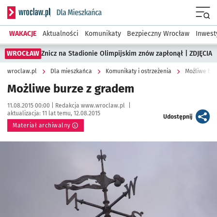
Serwis informacyjny wroclaw.pl podserwis: Dla mieszkańca
Menu
WAKACJE
Aktualności
Komunikaty
Bezpieczny Wrocław
Inwest
WROCŁAW
Znicz na Stadionie Olimpijskim znów zapłonął | ZDJĘCIA
wroclaw.pl
Dla mieszkańca
Komunikaty i ostrzeżenia
Możliwe bur
Możliwe burze z gradem
Data publikacji:
Autor:
11.08.2015 00:00 |
Redakcja www.wroclaw.pl
|
aktualizacja:
11 lat temu, 12.08.2015
artykuł
Udostępnij
Materiał archiwalny
Kliknij, aby powiększyć