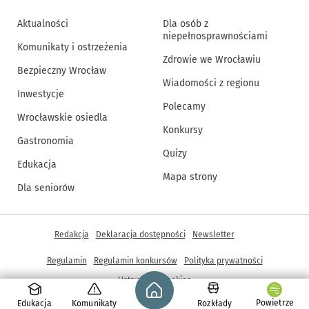
Aktualności
Dla osób z
niepełnosprawnościami
Komunikaty i ostrzeżenia
Zdrowie we Wrocławiu
Bezpieczny Wrocław
Wiadomości z regionu
Inwestycje
Polecamy
Wrocławskie osiedla
Konkursy
Gastronomia
Quizy
Edukacja
Mapa strony
Dla seniorów
Inne informacje
Redakcja
Deklaracja dostępności
Newsletter
Regulamin
Regulamin konkursów
Polityka prywatności
Strona główna - wroclaw.pl
Ustawienia cookies
Powietrze
Edukacja
Komunikaty
Rozkłady
© Copyright 2005-2026, ARAW S.A., Gmina Wrocław