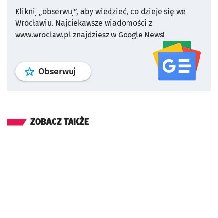
Kliknij „obserwuj”, aby wiedzieć, co dzieje się we
Wrocławiu.
Najciekawsze wiadomości z
www.wroclaw.pl znajdziesz w Google News!
profil
google news
serwisu wroclaw
Obserwuj
ZOBACZ TAKŻE