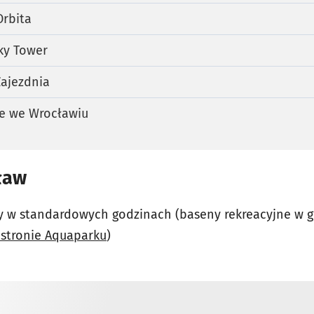
Orbita
ky Tower
Zajezdnia
 we Wrocławiu
ław
y w standardowych godzinach (baseny rekreacyjne w g
 stronie Aquaparku
)