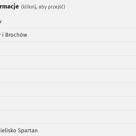
ormacje
(kliknij, aby przejść)
w
 i Brochów
pielisko Spartan