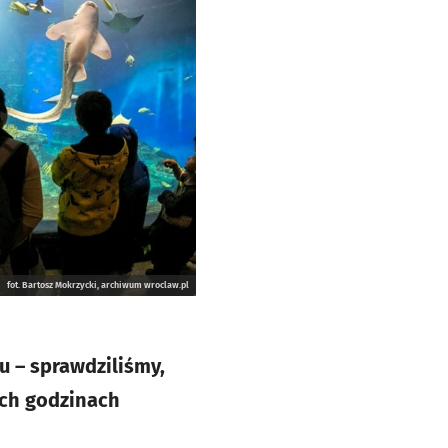
fot. Bartosz Mokrzycki, archiwum wroclaw.pl
u – sprawdziliśmy,
ich godzinach