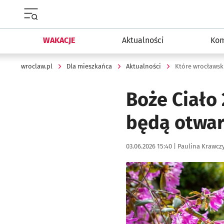
Menu główne portalu wroclaw.pl
WAKACJE
Aktualności
Kom
wroclaw.pl
Dla mieszkańca
Aktualności
Które wrocławski
Boże Ciało 
będą otwar
Data publikacji:
Autor:
03.06.2026 15:40 |
Paulina Krawcz
Kliknij, aby powiększyć