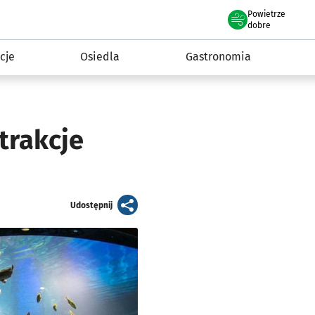
Powietrze
we Wrocławiu
 mieszkańca
dobre
cje
Osiedla
Gastronomia
trakcje
artykuł
Udostępnij