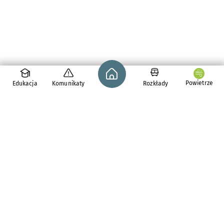
Strona główna - wroclaw.pl
Powietrze
Edukacja
Komunikaty
Rozkłady
pl. Solny 14,
50-062
Wrocław
tel. 71 776 71 42
e-mail:
redakcja@araw.pl
Aktualności
Dla osób z