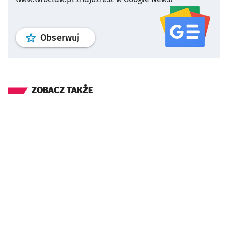
profil
google news
serwisu wroclaw
Obserwuj
ZOBACZ TAKŻE