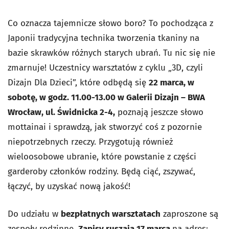
Co oznacza tajemnicze słowo
boro
? To pochodząca z
Japonii tradycyjna technika tworzenia tkaniny na
bazie skrawków różnych starych ubrań. Tu nic się nie
zmarnuje! Uczestnicy warsztatów z cyklu „3D, czyli
Dizajn Dla Dzieci”, które odbędą się
22 marca, w
sobotę, w godz. 11.00-13.00
w
Galerii Dizajn – BWA
Wrocław, ul. Świdnicka 2-4,
poznają jeszcze słowo
mottainai
i sprawdzą, jak stworzyć coś z pozornie
niepotrzebnych rzeczy. Przygotują również
wieloosobowe ubranie, które powstanie z części
garderoby członków rodziny. Będą ciąć, zszywać,
łączyć, by uzyskać nową jakość!
Do udziału w
bezpłatnych warsztatach
zaproszone są
zespoły rodzinne.
Zapisy ruszają 17 marca
na adres: