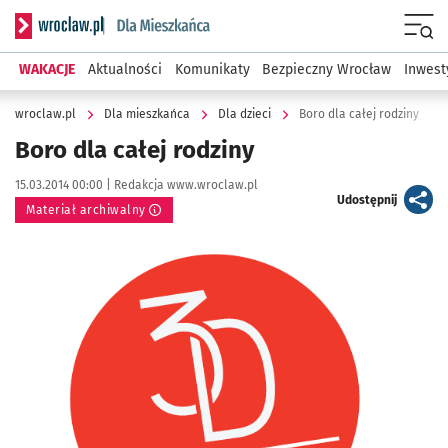
Serwis informacyjny wroclaw.pl podserwis: Dla mieszkańca
Menu
WAKACJE
Aktualności
Komunikaty
Bezpieczny Wrocław
Inwest
wroclaw.pl
Dla mieszkańca
Dla dzieci
Boro dla całej rodziny
Boro dla całej rodziny
Data publikacji:
Autor:
15.03.2014 00:00 |
Redakcja www.wroclaw.pl
artykuł
Udostępnij
Materiał archiwalny
Kliknij, aby powiększyć