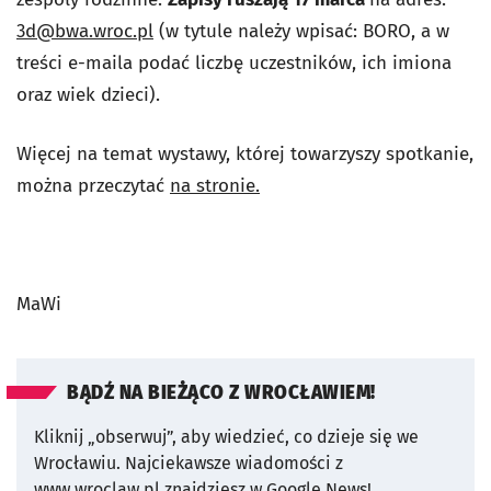
3d@bwa.wroc.pl
(w tytule należy wpisać: BORO, a w
treści e-maila podać liczbę uczestników, ich imiona
oraz wiek dzieci).
Więcej na temat wystawy, której towarzyszy spotkanie,
można przeczytać
na stronie.
MaWi
BĄDŹ NA BIEŻĄCO Z WROCŁAWIEM!
Kliknij „obserwuj”, aby wiedzieć, co dzieje się we
Wrocławiu.
Najciekawsze wiadomości z
www.wroclaw.pl znajdziesz w Google News!