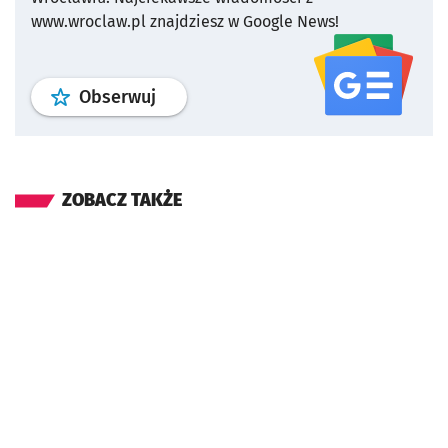
www.wroclaw.pl znajdziesz w Google News!
profil
google news
serwisu wroclaw
Obserwuj
ZOBACZ TAKŻE