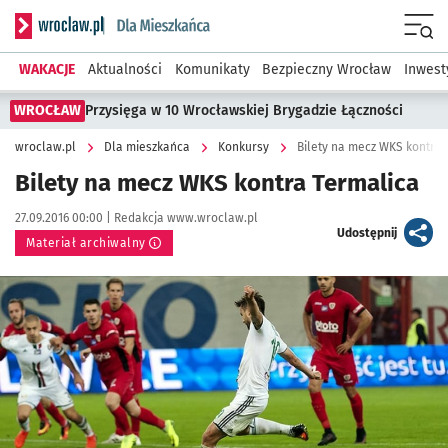
Serwis informacyjny wroclaw.pl podserwis: Dla mieszkańca
Menu
WAKACJE
Aktualności
Komunikaty
Bezpieczny Wrocław
Inwest
WROCŁAW
Przysięga w 10 Wrocławskiej Brygadzie Łączności
wroclaw.pl
Dla mieszkańca
Konkursy
Bilety na mecz WKS kontra 
Bilety na mecz WKS kontra Termalica
Data publikacji:
Autor:
27.09.2016 00:00 |
Redakcja www.wroclaw.pl
artykuł
Udostępnij
Materiał archiwalny
Kliknij, aby powiększyć