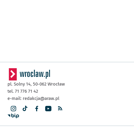
pl. Solny 14,
50-062
Wrocław
tel. 71 776 71 42
e-mail:
redakcja@araw.pl