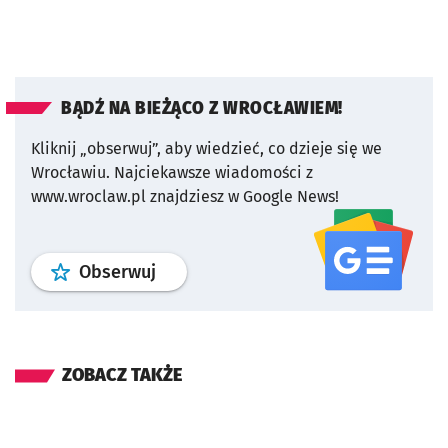
BĄDŹ NA BIEŻĄCO Z WROCŁAWIEM!
Kliknij „obserwuj”, aby wiedzieć, co dzieje się we
Wrocławiu.
Najciekawsze wiadomości z
www.wroclaw.pl znajdziesz w Google News!
profil
google news
serwisu wroclaw
Obserwuj
ZOBACZ TAKŻE