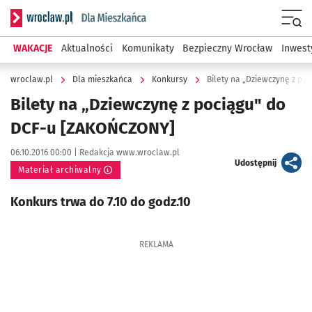
Serwis informacyjny wroclaw.pl podserwis: Dla mieszkańca
Menu
WAKACJE
Aktualności
Komunikaty
Bezpieczny Wrocław
Inwest
wroclaw.pl
Dla mieszkańca
Konkursy
Bilety na „Dziewczynę z p
Bilety na „Dziewczynę z pociągu" do
DCF-u [ZAKOŃCZONY]
Data publikacji:
Autor:
06.10.2016 00:00 |
Redakcja www.wroclaw.pl
artykuł
Udostępnij
Materiał archiwalny
Konkurs trwa do 7.10 do godz.10
REKLAMA