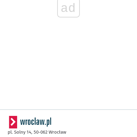
ad
pl. Solny 14,
50-062
Wrocław