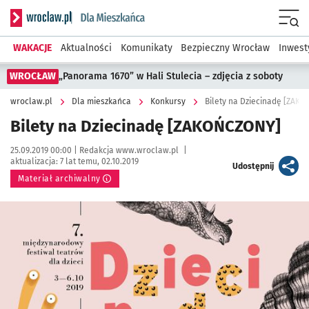
Serwis informacyjny wroclaw.pl podserwis: Dla mieszkańca
Menu
WAKACJE
Aktualności
Komunikaty
Bezpieczny Wrocław
Inwest
WROCŁAW
„Panorama 1670” w Hali Stulecia – zdjęcia z soboty
wroclaw.pl
Dla mieszkańca
Konkursy
Bilety na Dziecinadę [ZAK
Bilety na Dziecinadę [ZAKOŃCZONY]
Data publikacji:
Autor:
25.09.2019 00:00 |
Redakcja www.wroclaw.pl
|
aktualizacja:
7 lat temu, 02.10.2019
artykuł
Udostępnij
Materiał archiwalny
Kliknij, aby powiększyć