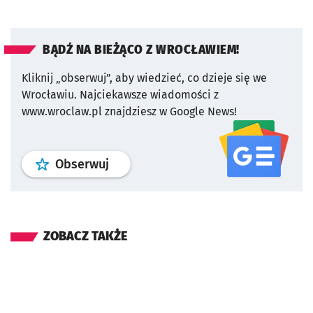
BĄDŹ NA BIEŻĄCO Z WROCŁAWIEM!
Kliknij „obserwuj”, aby wiedzieć, co dzieje się we
Wrocławiu.
Najciekawsze wiadomości z
www.wroclaw.pl znajdziesz w Google News!
profil
google news
serwisu wroclaw
Obserwuj
ZOBACZ TAKŻE