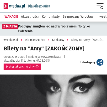
Serwis informacyjny wroclaw.pl podserwis: Dla mieszkańca
Menu
WAKACJE
Aktualności
Komunikaty
Bezpieczny Wrocław
Inwest
Z MIASTA
Policyjny śmigłowiec nad Wrocławiem. To tylko
ćwiczenia
wroclaw.pl
Dla mieszkańca
Konkursy
Bilety na "Amy" [ZAKOŃCZO
Bilety na "Amy" [ZAKOŃCZONY]
Data publikacji:
Autor:
06.08.2015 00:00 |
Redakcja www.wroclaw.pl
|
aktualizacja:
11 lat temu, 07.08.2015
artykuł
Udostępnij
Materiał archiwalny
Kliknij, aby powiększyć