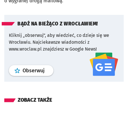
o wygranej drogą mailową.
BĄDŹ NA BIEŻĄCO Z WROCŁAWIEM!
Kliknij „obserwuj”, aby wiedzieć, co dzieje się we
Wrocławiu.
Najciekawsze wiadomości z
www.wroclaw.pl znajdziesz w Google News!
profil
google news
serwisu wroclaw
Obserwuj
ZOBACZ TAKŻE