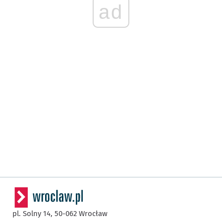
ad
pl. Solny 14,
50-062
Wrocław