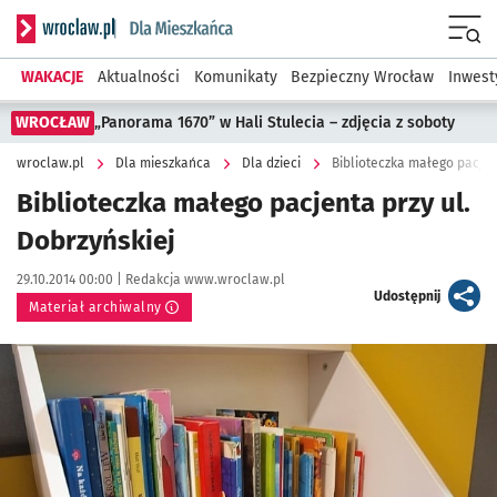
Serwis informacyjny wroclaw.pl podserwis: Dla mieszkańca
Menu
WAKACJE
Aktualności
Komunikaty
Bezpieczny Wrocław
Inwest
WROCŁAW
„Panorama 1670” w Hali Stulecia – zdjęcia z soboty
wroclaw.pl
Dla mieszkańca
Dla dzieci
Biblioteczka małego pacjen
Biblioteczka małego pacjenta przy ul.
Dobrzyńskiej
Data publikacji:
Autor:
29.10.2014 00:00 |
Redakcja www.wroclaw.pl
artykuł
Udostępnij
Materiał archiwalny
Kliknij, aby powiększyć