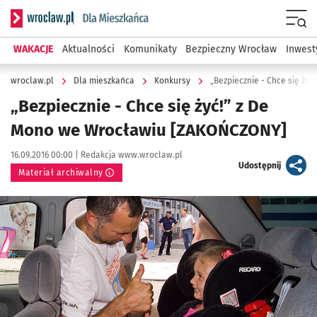
Serwis informacyjny wroclaw.pl podserwis: Dla mieszkańca
Menu
WAKACJE
Aktualności
Komunikaty
Bezpieczny Wrocław
Inwest
wroclaw.pl
Dla mieszkańca
Konkursy
„Bezpiecznie - Chce się ży
„Bezpiecznie - Chce się żyć!” z De
Mono we Wrocławiu [ZAKOŃCZONY]
Data publikacji:
Autor:
16.09.2016 00:00 |
Redakcja www.wroclaw.pl
artykuł
Udostępnij
Materiał archiwalny
Kliknij, aby powiększyć