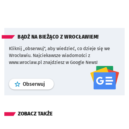
BĄDŹ NA BIEŻĄCO Z WROCŁAWIEM!
Kliknij „obserwuj”, aby wiedzieć, co dzieje się we
Wrocławiu.
Najciekawsze wiadomości z
www.wroclaw.pl znajdziesz w Google News!
profil
google news
serwisu wroclaw
Obserwuj
ZOBACZ TAKŻE