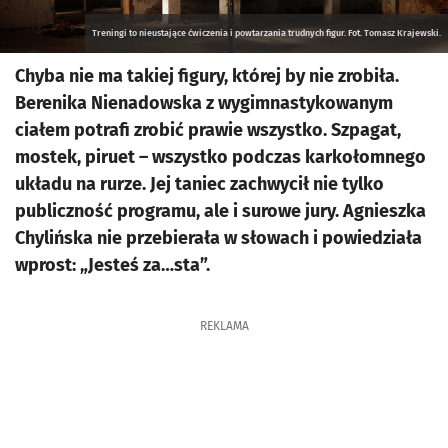
Treningi to nieustające ćwiczenia i powtarzania trudnych figur. Fot. Tomasz Krajewski.
Chyba nie ma takiej figury, której by nie zrobiła.
Berenika Nienadowska z wygimnastykowanym
ciałem potrafi zrobić prawie wszystko. Szpagat,
mostek, piruet – wszystko podczas karkołomnego
układu na rurze. Jej taniec zachwycił nie tylko
publiczność programu, ale i surowe jury. Agnieszka
Chylińska nie przebierała w słowach i powiedziała
wprost: „Jesteś za…sta”.
REKLAMA