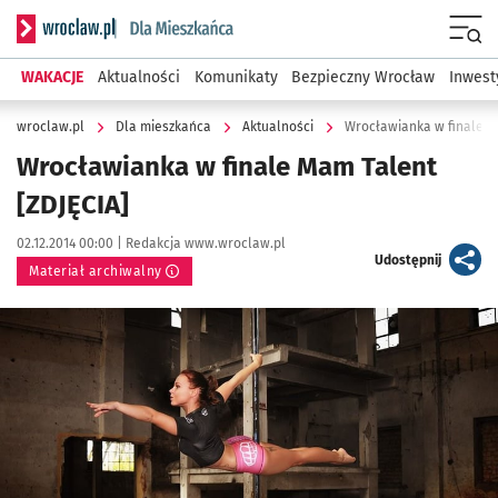
Serwis informacyjny wroclaw.pl podserwis: Dla mieszkańca
Menu
WAKACJE
Aktualności
Komunikaty
Bezpieczny Wrocław
Inwest
wroclaw.pl
Dla mieszkańca
Aktualności
Wrocławianka w finale M
Wrocławianka w finale Mam Talent
[ZDJĘCIA]
Data publikacji:
Autor:
02.12.2014 00:00 |
Redakcja www.wroclaw.pl
artykuł
Udostępnij
Materiał archiwalny
Kliknij, aby powiększyć