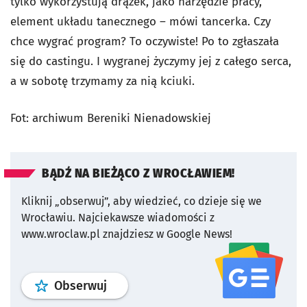
tylko wykorzystują drążek, jako narzędzie pracy,
element układu tanecznego – mówi tancerka. Czy
chce wygrać program? To oczywiste! Po to zgłaszała
się do castingu. I wygranej życzymy jej z całego serca,
a w sobotę trzymamy za nią kciuki.
Fot: archiwum Bereniki Nienadowskiej
BĄDŹ NA BIEŻĄCO Z WROCŁAWIEM!
Kliknij „obserwuj”, aby wiedzieć, co dzieje się we
Wrocławiu.
Najciekawsze wiadomości z
www.wroclaw.pl znajdziesz w Google News!
profil
google news
serwisu wroclaw
Obserwuj