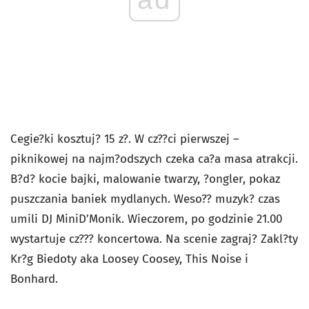
Cegie?ki kosztuj? 15 z?. W cz??ci pierwszej –
piknikowej na najm?odszych czeka ca?a masa atrakcji.
B?d? kocie bajki, malowanie twarzy, ?ongler, pokaz
puszczania baniek mydlanych. Weso?? muzyk? czas
umili DJ MiniD’Monik. Wieczorem, po godzinie 21.00
wystartuje cz??? koncertowa. Na scenie zagraj? Zakl?ty
Kr?g Biedoty aka Loosey Coosey, This Noise i
Bonhard.