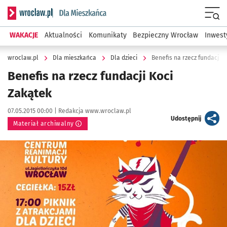
Serwis informacyjny wroclaw.pl podserwis: Dla mieszkańca
Menu
WAKACJE
Aktualności
Komunikaty
Bezpieczny Wrocław
Inwest
wroclaw.pl
Dla mieszkańca
Dla dzieci
Benefis na rzecz fundacji K
Benefis na rzecz fundacji Koci
Zakątek
Data publikacji:
Autor:
07.05.2015 00:00 |
Redakcja www.wroclaw.pl
artykuł
Udostępnij
Materiał archiwalny
Kliknij, aby powiększyć