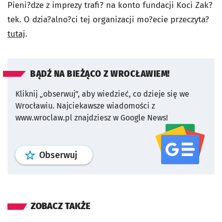
Pieni?dze z imprezy trafi? na konto fundacji Koci Zak?
tek. O dzia?alno?ci tej organizacji mo?ecie przeczyta?
tutaj
.
BĄDŹ NA BIEŻĄCO Z WROCŁAWIEM!
Kliknij „obserwuj”, aby wiedzieć, co dzieje się we
Wrocławiu.
Najciekawsze wiadomości z
www.wroclaw.pl znajdziesz w Google News!
profil
google news
serwisu wroclaw
Obserwuj
ZOBACZ TAKŻE