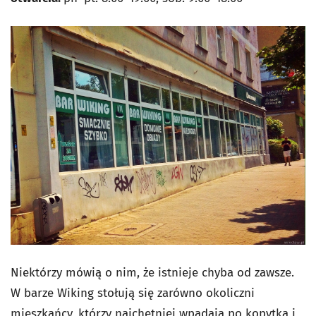
Niektórzy mówią o nim, że istnieje chyba od zawsze.
W barze Wiking stołują się zarówno okoliczni
mieszkańcy, którzy najchętniej wpadają po kopytka i