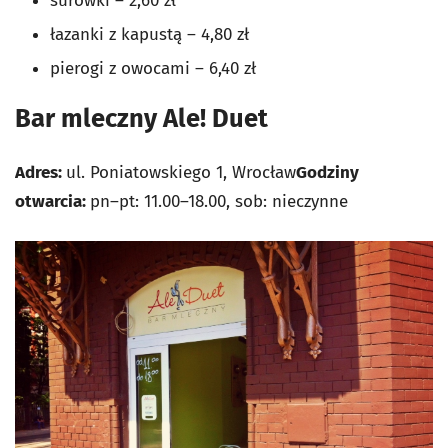
surówki – 2,60 zł
łazanki z kapustą – 4,80 zł
pierogi z owocami – 6,40 zł
Bar mleczny Ale! Duet
Adres:
ul. Poniatowskiego 1, Wrocław
Godziny
otwarcia:
pn–pt: 11.00–18.00, sob: nieczynne