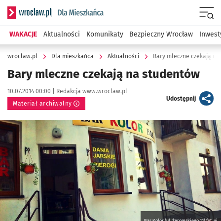
Serwis informacyjny wroclaw.pl podserwis: Dla mieszkańca
Menu
WAKACJE
Aktualności
Komunikaty
Bezpieczny Wrocław
Inwest
wroclaw.pl
Dla mieszkańca
Aktualności
Bary mleczne czekają na
Bary mleczne czekają na studentów
Data publikacji:
Autor:
10.07.2014 00:00 |
Redakcja www.wroclaw.pl
artykuł
Udostępnij
Materiał archiwalny
Kliknij, aby powiększyć
Bar Kolor (ul. Żeromskiego 11) fot. uj