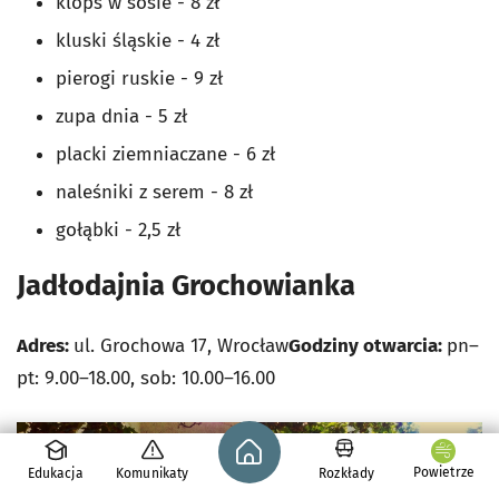
klops w sosie - 8 zł
kluski śląskie - 4 zł
pierogi ruskie - 9 zł
zupa dnia - 5 zł
placki ziemniaczane - 6 zł
naleśniki z serem - 8 zł
gołąbki - 2,5 zł
Jadłodajnia Grochowianka
Adres:
ul. Grochowa 17, Wrocław
Godziny otwarcia:
pn–
pt: 9.00–18.00, sob: 10.00–16.00
Strona główna - wroclaw.pl
Powietrze
Edukacja
Komunikaty
Rozkłady