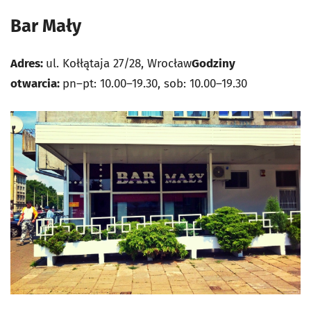
Bar Mały
Adres:
ul. Kołłątaja 27/28, Wrocław
Godziny
otwarcia:
pn–pt: 10.00–19.30, sob: 10.00–19.30