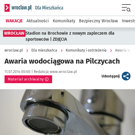
Serwis informacyjny wroclaw.pl podserwis: Dla mieszkańca
Menu
WAKACJE
Aktualności
Komunikaty
Bezpieczny Wrocław
Inwest
WROCŁAW
Stadion na Brochowie z nowym zapleczem dla
sportowców | ZDJĘCIA
wroclaw.pl
Dla mieszkańca
Komunikaty i ostrzeżenia
Awaria wod
Awaria wodociągowa na Pilczycach
Data publikacji:
Autor:
11.07.2014 00:00 |
Redakcja www.wroclaw.pl
artykuł
Udostępnij
Materiał archiwalny
Kliknij, aby powiększyć