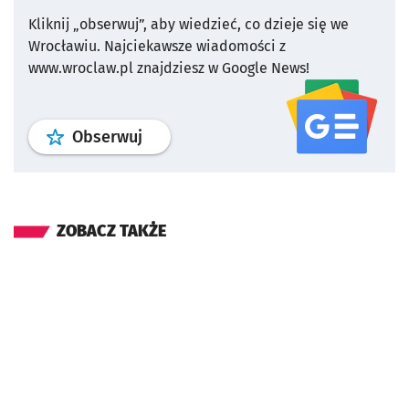
Kliknij „obserwuj”, aby wiedzieć, co dzieje się we
Wrocławiu.
Najciekawsze wiadomości z
www.wroclaw.pl znajdziesz w Google News!
profil
google news
serwisu wroclaw
Obserwuj
ZOBACZ TAKŻE