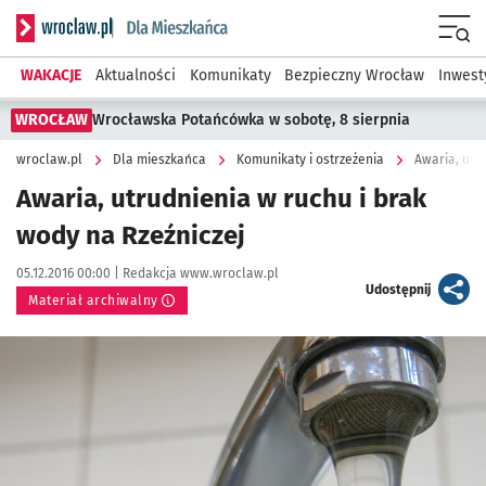
Serwis informacyjny wroclaw.pl podserwis: Dla mieszkańca
Menu
WAKACJE
Aktualności
Komunikaty
Bezpieczny Wrocław
Inwest
WROCŁAW
Wrocławska Potańcówka w sobotę, 8 sierpnia
wroclaw.pl
Dla mieszkańca
Komunikaty i ostrzeżenia
Awaria, utr
Awaria, utrudnienia w ruchu i brak
wody na Rzeźniczej
Data publikacji:
Autor:
05.12.2016 00:00 |
Redakcja www.wroclaw.pl
artykuł
Udostępnij
Materiał archiwalny
Kliknij, aby powiększyć