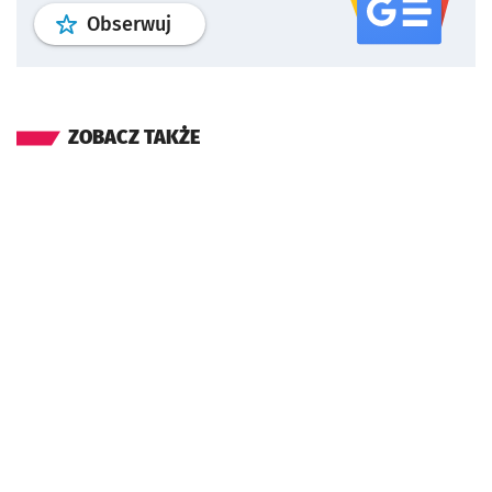
profil
google news
serwisu wroclaw
Obserwuj
ZOBACZ TAKŻE