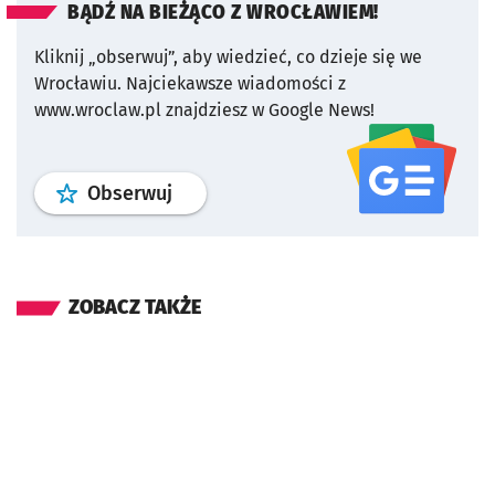
BĄDŹ NA BIEŻĄCO Z WROCŁAWIEM!
Kliknij „obserwuj”, aby wiedzieć, co dzieje się we
Wrocławiu.
Najciekawsze wiadomości z
www.wroclaw.pl znajdziesz w Google News!
profil
google news
serwisu wroclaw
Obserwuj
ZOBACZ TAKŻE