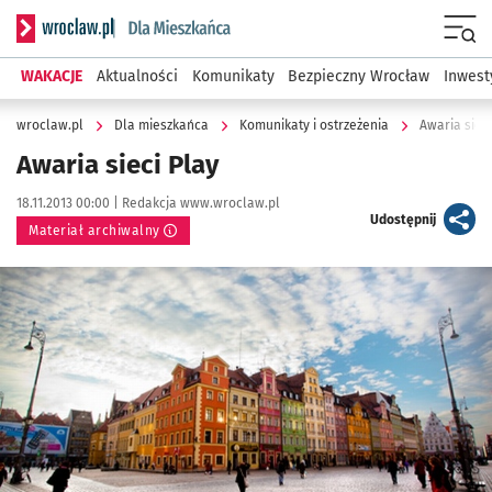
Serwis informacyjny wroclaw.pl podserwis: Dla mieszkańca
Menu
WAKACJE
Aktualności
Komunikaty
Bezpieczny Wrocław
Inwest
wroclaw.pl
Dla mieszkańca
Komunikaty i ostrzeżenia
Awaria sieci
Awaria sieci Play
Data publikacji:
Autor:
18.11.2013 00:00 |
Redakcja www.wroclaw.pl
artykuł
Udostępnij
Materiał archiwalny
Kliknij, aby powiększyć