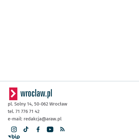
pl. Solny 14,
50-062
Wrocław
tel. 71 776 71 42
e-mail:
redakcja@araw.pl