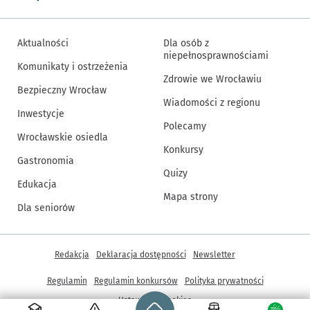
Aktualności
Dla osób z
niepełnosprawnościami
Komunikaty i ostrzeżenia
Zdrowie we Wrocławiu
Bezpieczny Wrocław
Wiadomości z regionu
Inwestycje
Polecamy
Wrocławskie osiedla
Konkursy
Gastronomia
Quizy
Edukacja
Mapa strony
Dla seniorów
Inne informacje
Redakcja
Deklaracja dostępności
Newsletter
Regulamin
Regulamin konkursów
Polityka prywatności
Strona główna - wroclaw.pl
Ustawienia cookies