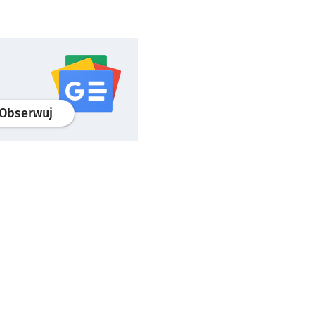
profil
google news
serwisu wroclaw.pl
Obserwuj