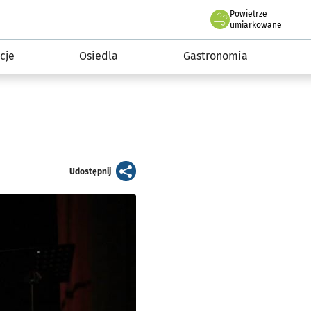
Powietrze
we Wrocławiu
 mieszkańca
umiarkowane
cje
Osiedla
Gastronomia
artykuł
Udostępnij