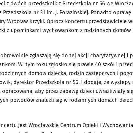
eci z dwóch przedszkoli: z Przedszkola nr 56 we Wrocł
z Przedszkola nr 31 im. J. Porazińskiej. Ponadto opraw
y Wrocław Krzyki. Oprócz koncertu przedstawiciele wr
czki z upominkami wychowankom z rodzinnych domów 
browolnie zgłaszają się do tej akcji charytatywnej i 
m. W tym roku zgłosiło się prawie 40 szkól i przeds
 rodzinnych domów dziecka, rodzin zastępczych i pogo
ik, dyrektor Przedszkola nr 56. I dodaje, że występy 
k opracowana, aby przez zabawę dzieci uwrażliwiały się
wych powodów znaleźli się w rodzinnych domach dziec
ncertu jest Wrocławskie Centrum Opieki i Wychowania