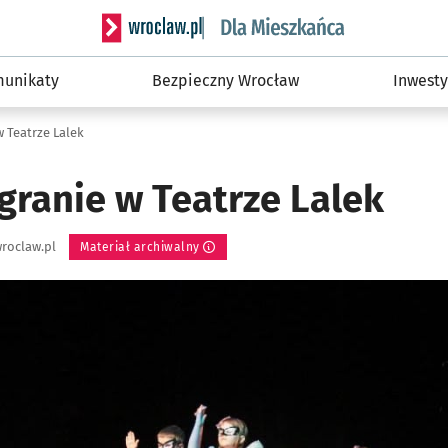
Serwis informacyjny wroclaw.pl podserwis: Dla
unikaty
Bezpieczny Wrocław
Inwesty
 Teatrze Lalek
granie w Teatrze Lalek
roclaw.pl
Materiał archiwalny