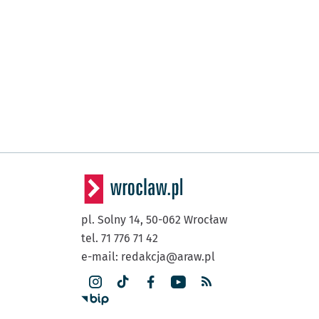
pl. Solny 14,
50-062
Wrocław
tel. 71 776 71 42
e-mail:
redakcja@araw.pl