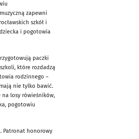
awiu
ę muzyczną zapewni
ocławskich szkół i
dziecka i pogotowia
przygotowują paczki
zkoli, które rozdadzą
towia rodzinnego –
mają nie tylko bawić.
 na losy rówieśników,
ka, pogotowiu
. Patronat honorowy