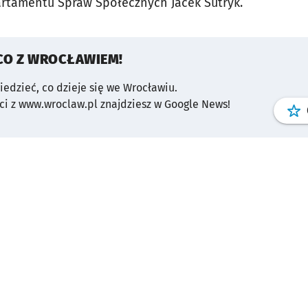
artamentu Spraw Społecznych Jacek Sutryk.
CO Z WROCŁAWIEM!
wiedzieć, co dzieje się we Wrocławiu.
i z www.wroclaw.pl znajdziesz w Google News!