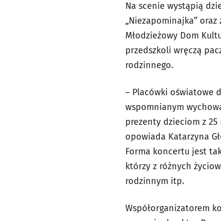
Na scenie wystąpią dzi
„Niezapominajka” oraz 
Młodzieżowy Dom Kultur
przedszkoli wręczą pa
rodzinnego.
– Placówki oświatowe do
wspomnianym wychowanko
prezenty dzieciom z 25
opowiada Katarzyna Głow
Forma koncertu jest ta
którzy z różnych życio
rodzinnym itp.
Współorganizatorem ko