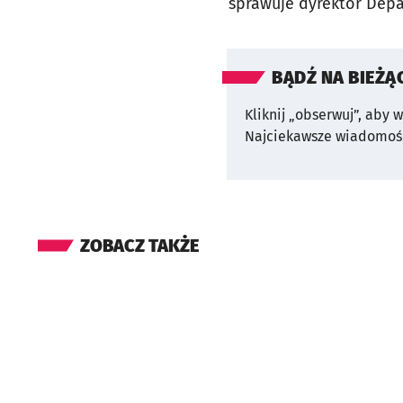
sprawuje dyrektor Dep
BĄDŹ NA BIEŻĄ
Kliknij „obserwuj”, aby 
Najciekawsze wiadomośc
ZOBACZ TAKŻE