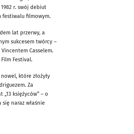
1982 r. swój debiut
m festiwalu filmowym.
edem lat przerwy, a
arnym sukcesem twórcy –
 Vincentem Casselem.
ilm Festival.
nowel, które złożyły
odriguezem. Za
t „13 księżyców” – o
 się naraz właśnie