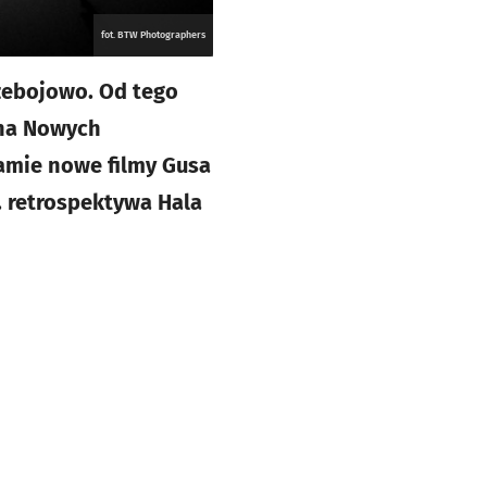
fot. BTW Photographers
rzebojowo. Od tego
 na Nowych
ramie nowe filmy Gusa
. retrospektywa Hala