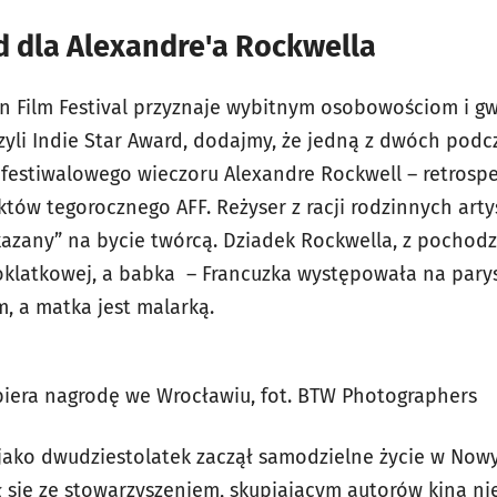
d dla Alexandre'a Rockwella
n Film Festival przyznaje wybitnym osobowościom i g
yli Indie Star Award, dodajmy, że jedną z dwóch podcz
 festiwalowego wieczoru Alexandre Rockwell – retrospe
ów tegorocznego AFF. Reżyser z racji rodzinnych arty
kazany” na bycie twórcą. Dziadek Rockwella, z pochodz
oklatkowej, a babka – Francuzka występowała na parys
, a matka jest malarką.
biera nagrodę we Wrocławiu, fot. BTW Photographers
 jako dwudziestolatek zaczął samodzielne życie w Nowy
ał się ze stowarzyszeniem, skupiającym autorów kina n