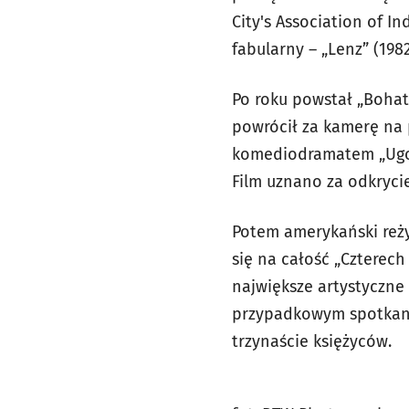
City's Association of I
fabularny – „Lenz” (198
Po roku powstał „Bohate
powrócił za kamerę na 
komediodramatem „Ugot
Film uznano za odkryci
Potem amerykański reży
się na całość „Czterech
największe artystyczne 
przypadkowym spotkaniu
trzynaście księżyców.