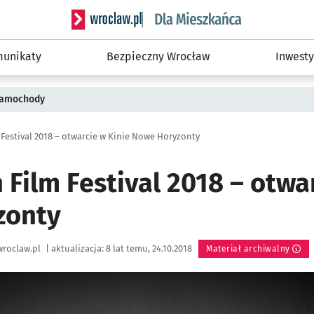
Serwis informacyjny wroclaw.pl podserwis: Dla
unikaty
Bezpieczny Wrocław
Inwesty
 samochody
 Festival 2018 – otwarcie w Kinie Nowe Horyzonty
 Film Festival 2018 – otwa
zonty
roclaw.pl
|
aktualizacja:
8 lat temu, 24.10.2018
Materiał archiwalny