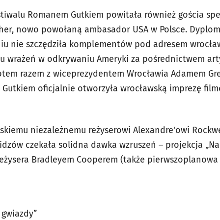
tiwalu Romanem Gutkiem powitała również gościa spec
cher, nowo powołaną ambasador USA w Polsce. Dyplo
iu nie szczędziła komplementów pod adresem wrocławs
u wrażeń w odkrywaniu Ameryki za pośrednictwem art
Potem razem z wiceprezydentem Wrocławia Adamem Gre
utkiem oficjalnie otworzyła wrocławską imprezę film
skiemu niezależnemu reżyserowi Alexandre'owi Rockwe
idzów czekała solidna dawka wzruszeń – projekcja „Na
 reżysera Bradleyem Cooperem (także pierwszoplanowa r
 gwiazdy”