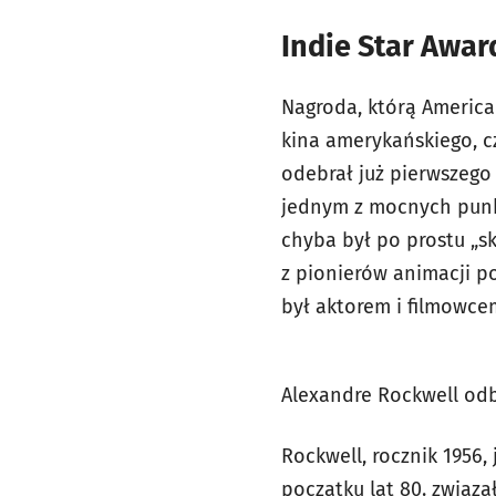
Indie Star Awar
Nagroda, którą America
kina amerykańskiego, cz
odebrał już pierwszego
jednym z mocnych punkt
chyba był po prostu „s
z pionierów animacji p
był aktorem i filmowcem
Alexandre Rockwell od
Rockwell, rocznik 1956,
początku lat 80. związ