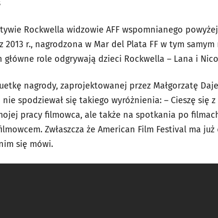
s
ktywie Rockwella widzowie AFF wspomnianego powyżej 
z 2013 r., nagrodzona w Mar del Plata FF w tym samym r
ych główne role odgrywają dzieci Rockwella –
Lana i Nico
tuetkę nagrody, zaprojektowanej przez Małgorzatę Daj
 nie spodziewał się takiego wyróżnienia: – Cieszę się z 
ojej pracy filmowca, ale także na spotkania po filmac
filmowcem. Zwłaszcza że American Film Festival ma już
 nim się mówi.