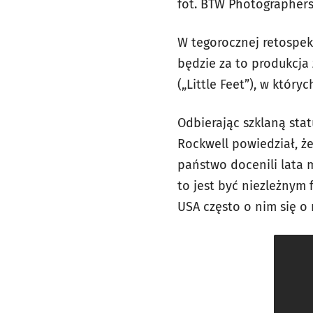
fot. BTW Photographer
W tegorocznej retospe
będzie za to produkcja 
(„Little Feet”), w któr
Odbierając szklaną sta
Rockwell powiedział, że
państwo docenili lata m
to jest być niezleżnym 
USA często o nim się o