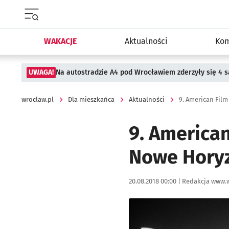
Menu główne portalu wroclaw.pl
WAKACJE
Aktualności
Kom
UWAGA!
Na autostradzie A4 pod Wrocławiem zderzyły się 4
wroclaw.pl
Dla mieszkańca
Aktualności
9. American Film
9. American
Nowe Hory
Data publikacji:
Autor:
20.08.2018 00:00 |
Redakcja www.w
Kliknij, aby powiększyć