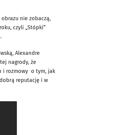
obrazu nie zobaczą,
oku, czyli „Stópki”
.
ewską, Alexandre
tej nagrody, że
h i rozmowy o tym, jak
 dobrą reputację i w