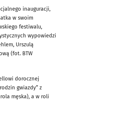
jalnego inauguracji,
matka w swoim
kiego festiwalu,
ystycznych wypowiedzi
hlem, Urszulą
ową (fot. BTW
llowi dorocznej
rodzin gwiazdy” z
ola męska), a w roli