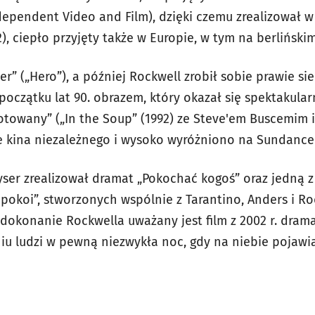
ndependent Video and Film), dzięki czemu zrealizował w 
2), ciepło przyjęty także w Europie, w tym na berliński
r” („Hero”), a później Rockwell zrobił sobie prawie si
początku lat 90. obrazem, który okazał się spektakul
owany” („In the Soup” (1992) ze Steve'em Buscemim i
e kina niezależnego i wysoko wyróżniono na Sundance F
ser zrealizował dramat „Pokochać kogoś” oraz jedną z 
 pokoi”, stworzonych wspólnie z Tarantino, Anders i R
dokonanie Rockwella uważany jest film z 2002 r. drama
 ludzi w pewną niezwykła noc, gdy na niebie pojawia