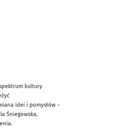
 spektrum kultury
eżyć
miana idei i pomysłów –
ula Śniegowska,
enia.