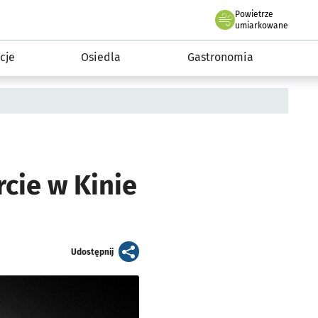
Powietrze
we Wrocławiu
 mieszkańca
umiarkowane
cje
Osiedla
Gastronomia
rcie w Kinie
artykuł
Udostępnij