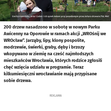
Emilia Kamińska, Artur Cudak i ich synek Antoni przy posadzonym przez Artura drzewie/fot. MAT
200 drzew nasadzono w sobotę w nowym Parku
Awicenny na Oporowie w ramach akcji „WROśnij we
WROcław”. Jarząby, lipy, klony pospolite,
modrzewie, świerki, graby, dęby i brzozy
wkopywano w ziemię na cześć najmłodszych
mieszkańców Wrocławia, których rodzice zgłosili
chęć wzięcia udziału w programie. Teraz
kilkumiesięczni wrocławianie mają przypisane
sobie drzewa.
REKLAMA