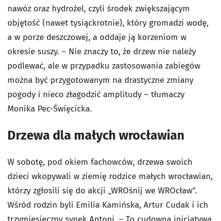
nawóz oraz hydrożel, czyli środek zwiększającym
objętość (nawet tysiąckrotnie), który gromadzi wodę,
a w porze deszczowej, a oddaje ją korzeniom w
okresie suszy. – Nie znaczy to, że drzew nie należy
podlewać, ale w przypadku zastosowania zabiegów
można być przygotowanym na drastyczne zmiany
pogody i nieco złagodzić amplitudy – tłumaczy
Monika Pec-Święcicka.
Drzewa dla małych wrocławian
W sobotę, pod okiem fachowców, drzewa swoich
dzieci wkopywali w ziemię rodzice małych wrocławian,
którzy zgłosili się do akcji „WROśnij we WROcław”.
Wśród rodzin byli Emilia Kamińska, Artur Cudak i ich
trzymiesięczny synek Antoni. – To cudowna inicjatywa,