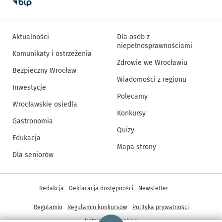
Aktualności
Dla osób z
niepełnosprawnościami
Komunikaty i ostrzeżenia
Zdrowie we Wrocławiu
Bezpieczny Wrocław
Wiadomości z regionu
Inwestycje
Polecamy
Wrocławskie osiedla
Konkursy
Gastronomia
Quizy
Edukacja
Mapa strony
Dla seniorów
Inne informacje
Redakcja
Deklaracja dostępności
Newsletter
Regulamin
Regulamin konkursów
Polityka prywatności
Strona główna - wroclaw.pl
Ustawienia cookies