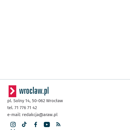
pl. Solny 14,
50-062
Wrocław
tel. 71 776 71 42
e-mail:
redakcja@araw.pl