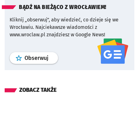
BĄDŹ NA BIEŻĄCO Z WROCŁAWIEM!
Kliknij „obserwuj”, aby wiedzieć, co dzieje się we
Wrocławiu.
Najciekawsze wiadomości z
www.wroclaw.pl znajdziesz w Google News!
profil
google news
serwisu wroclaw
Obserwuj
ZOBACZ TAKŻE