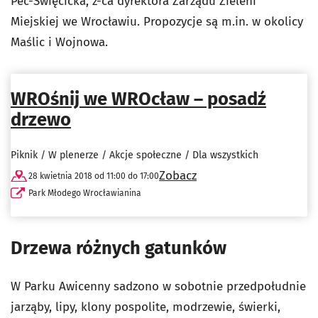
Pec-Święcicka, z-ca dyrektora Zarządu Zieleni
Miejskiej we Wrocławiu. Propozycje są m.in. w okolicy
Maślic i Wojnowa.
WROśnij we WROcław – posadź
drzewo
Piknik / W plenerze / Akcje społeczne / Dla wszystkich
Zobacz
28 kwietnia 2018 od 11:00 do 17:00
Park Młodego Wrocławianina
Drzewa różnych gatunków
W Parku Awicenny sadzono w sobotnie przedpołudnie
jarząby, lipy, klony pospolite, modrzewie, świerki,