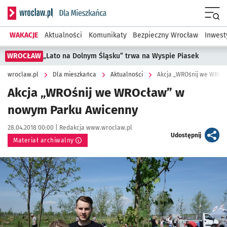
Serwis informacyjny wroclaw.pl podserwis: Dla mieszkańca
Menu
WAKACJE
Aktualności
Komunikaty
Bezpieczny Wrocław
Inwest
WROCŁAW
„Lato na Dolnym Śląsku” trwa na Wyspie Piasek
wroclaw.pl
Dla mieszkańca
Aktualności
Akcja „WROśnij we WROc
Akcja „WROśnij we WROcław” w
nowym Parku Awicenny
Data publikacji:
Autor:
28.04.2018 00:00 |
Redakcja www.wroclaw.pl
artykuł
Udostępnij
Materiał archiwalny
Kliknij, aby powiększyć