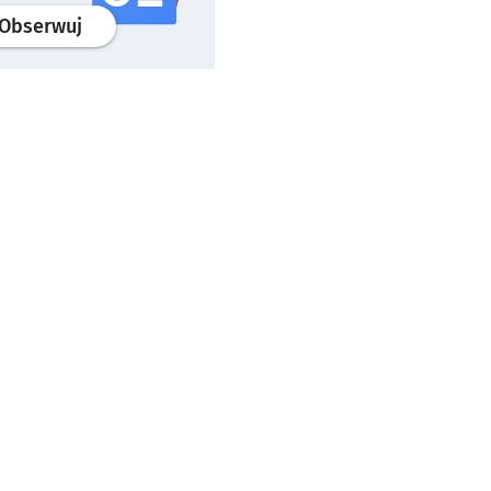
profil
google news
serwisu wroclaw.pl
Obserwuj