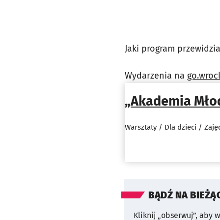
Jaki program przewidzia
Wydarzenia na
go.wroc
„Akademia Młode
Warsztaty / Dla dzieci / Zaję
BĄDŹ NA BIEŻĄ
Kliknij „obserwuj”, aby 