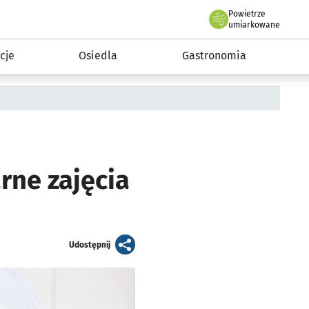
Powietrze
we Wrocławiu
 mieszkańca
umiarkowane
cje
Osiedla
Gastronomia
rne zajęcia
artykuł
Udostępnij