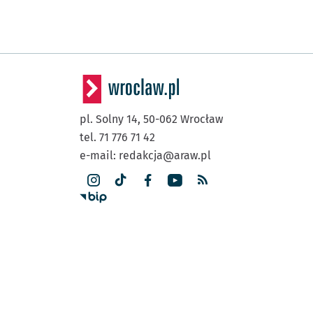
pl. Solny 14,
50-062
Wrocław
tel. 71 776 71 42
e-mail:
redakcja@araw.pl