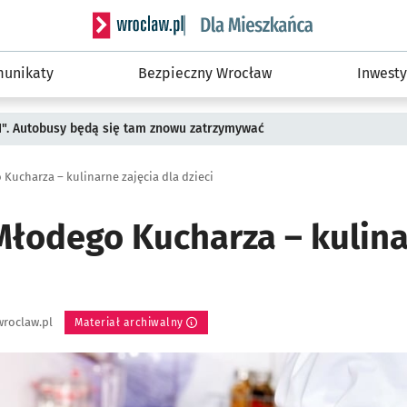
Serwis informacyjny wroclaw.pl podserwis: Dla
unikaty
Bezpieczny Wrocław
Inwesty
II". Autobusy będą się tam znowu zatrzymywać
Kucharza – kulinarne zajęcia dla dzieci
łodego Kucharza – kulina
roclaw.pl
Materiał archiwalny