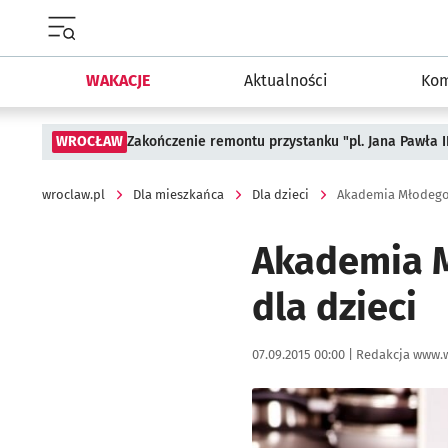
Menu główne portalu wroclaw.pl
WAKACJE
Aktualności
Kom
WROCŁAW
Zakończenie remontu przystanku "pl. Jana Pawła 
wroclaw.pl
Dla mieszkańca
Dla dzieci
Akademia Młodego 
Akademia M
dla dzieci
Data publikacji:
Autor:
07.09.2015 00:00 |
Redakcja www.w
Kliknij, aby powiększyć