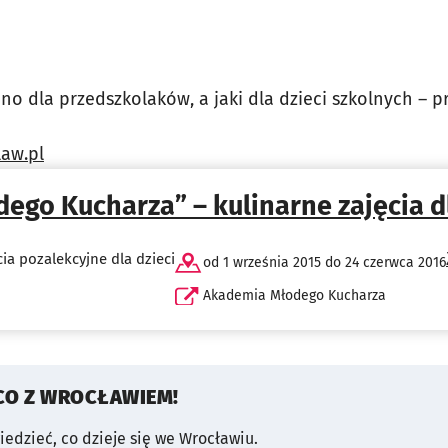
no dla przedszkolaków, a jaki dla dzieci szkolnych – p
law.pl
go Kucharza” – kulinarne zajęcia dl
cia pozalekcyjne dla dzieci
od 1 września 2015 do 24 czerwca 2016
Akademia Młodego Kucharza
CO Z WROCŁAWIEM!
wiedzieć, co dzieje się we Wrocławiu.