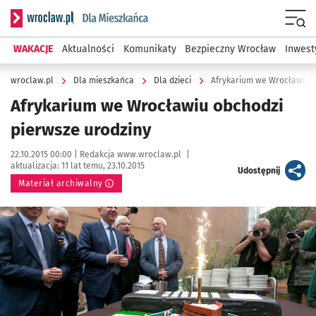
Serwis informacyjny wroclaw.pl podserwis: Dla mieszkańca
Menu
WAKACJE
Aktualności
Komunikaty
Bezpieczny Wrocław
Inwest
wroclaw.pl
Dla mieszkańca
Dla dzieci
Afrykarium we Wrocławiu o
Afrykarium we Wrocławiu obchodzi
pierwsze urodziny
Data publikacji:
Autor:
22.10.2015 00:00 |
Redakcja www.wroclaw.pl
|
aktualizacja:
11 lat temu, 23.10.2015
artykuł
Udostępnij
Materiał archiwalny
Kliknij, aby powiększyć