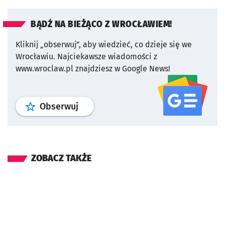
BĄDŹ NA BIEŻĄCO Z WROCŁAWIEM!
Kliknij „obserwuj”, aby wiedzieć, co dzieje się we
Wrocławiu.
Najciekawsze wiadomości z
www.wroclaw.pl znajdziesz w Google News!
profil
google news
serwisu wroclaw
Obserwuj
ZOBACZ TAKŻE