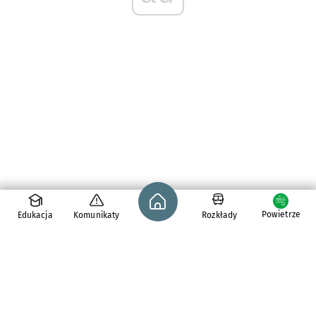
Strona główna - wroclaw.pl
Powietrze
Edukacja
Komunikaty
Rozkłady
pl. Solny 14,
50-062
Wrocław
tel. 71 776 71 42
e-mail:
redakcja@araw.pl