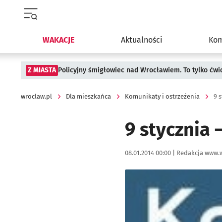
Menu główne portalu wroclaw.pl
WAKACJE
Aktualności
Kom
Z MIASTA
Policyjny śmigłowiec nad Wrocławiem. To tylko ćwi
wroclaw.pl
Dla mieszkańca
Komunikaty i ostrzeżenia
9 
9 stycznia 
Data publikacji:
Autor:
08.01.2014 00:00 |
Redakcja www.w
Kliknij, aby powiększyć