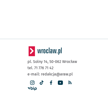
pl. Solny 14,
50-062
Wrocław
tel. 71 776 71 42
e-mail:
redakcja@araw.pl