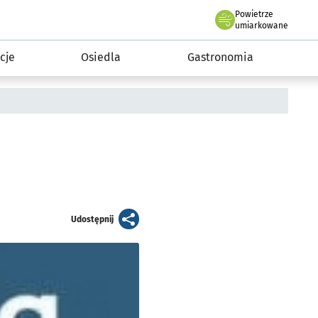
Powietrze
we Wrocławiu
 mieszkańca
umiarkowane
cje
Osiedla
Gastronomia
artykuł
Udostępnij