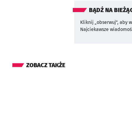
BĄDŹ NA BIEŻĄ
Kliknij „obserwuj”, aby 
Najciekawsze wiadomośc
ZOBACZ TAKŻE