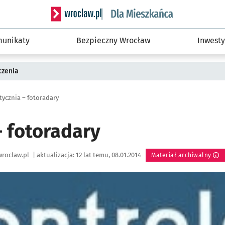
Serwis informacyjny wroclaw.pl podserwis: Dla
unikaty
Bezpieczny Wrocław
Inwesty
czenia
stycznia – fotoradary
– fotoradary
roclaw.pl
|
aktualizacja:
12 lat temu, 08.01.2014
Materiał archiwalny