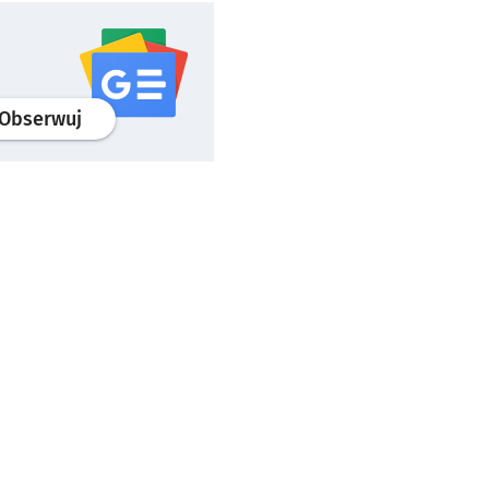
profil
google news
serwisu wroclaw.pl
Obserwuj