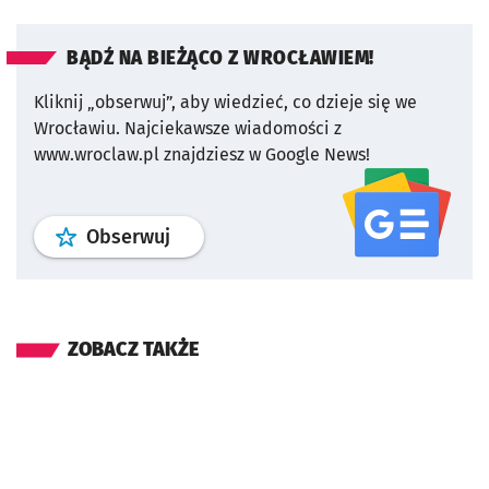
BĄDŹ NA BIEŻĄCO Z WROCŁAWIEM!
Kliknij „obserwuj”, aby wiedzieć, co dzieje się we
Wrocławiu.
Najciekawsze wiadomości z
www.wroclaw.pl znajdziesz w Google News!
profil
google news
serwisu wroclaw
Obserwuj
ZOBACZ TAKŻE