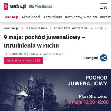
Serwis informacyjny wroclaw.pl podserwis: Dla mieszkańca
Menu
WAKACJE
Aktualności
Komunikaty
Bezpieczny Wrocław
Inwest
wroclaw.pl
Dla mieszkańca
Komunikaty i ostrzeżenia
9 maja: poc
9 maja: pochód juwenaliowy –
utrudnienia w ruchu
Data publikacji:
Autor:
09.05.2019 00:00 |
Redakcja www.wroclaw.pl
artykuł
Udostępnij
Materiał archiwalny
Kliknij, aby powiększyć