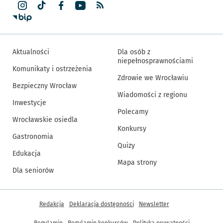
Aktualności
Dla osób z
niepełnosprawnościami
Komunikaty i ostrzeżenia
Zdrowie we Wrocławiu
Bezpieczny Wrocław
Wiadomości z regionu
Inwestycje
Polecamy
Wrocławskie osiedla
Konkursy
Gastronomia
Quizy
Edukacja
Mapa strony
Dla seniorów
Inne informacje
Redakcja
Deklaracja dostępności
Newsletter
Regulamin
Regulamin konkursów
Polityka prywatności