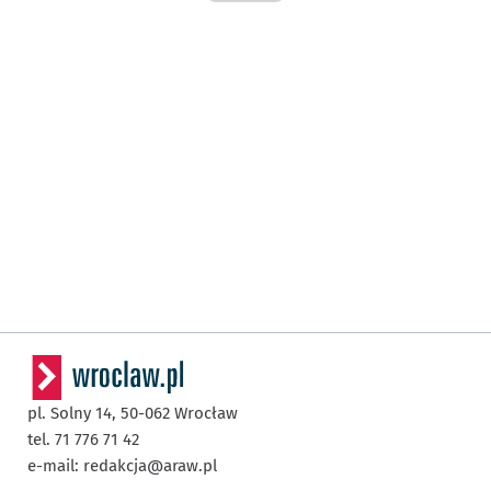
pl. Solny 14,
50-062
Wrocław
tel. 71 776 71 42
e-mail:
redakcja@araw.pl