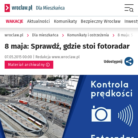
Serwis informacyjny wroclaw.pl podserwis: Dla mieszkańca
Menu
WAKACJE
Aktualności
Komunikaty
Bezpieczny Wrocław
Inwest
wroclaw.pl
Dla mieszkańca
Komunikaty i ostrzeżenia
8 maja: Spra
8 maja: Sprawdź, gdzie stoi fotoradar
Data publikacji:
Autor:
07.05.2015 00:00 |
Redakcja www.wroclaw.pl
artykuł
Udostępnij
Materiał archiwalny
Kliknij, aby powiększyć