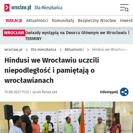
Serwis informacyjny wroclaw.pl podserwis: Dla mieszkańca
Menu
WAKACJE
Aktualności
Komunikaty
Bezpieczny Wrocław
Inwest
WROCŁAW
Gwiazdy wystąpią na Dworcu Głównym we Wrocławiu |
TERMINY
wroclaw.pl
Dla mieszkańca
Aktualności
Hindusi we Wrocławiu ucz
Hindusi we Wrocławiu uczcili
niepodległość i pamiętają o
wrocławianach
Data publikacji:
Autor:
artykuł
15.08.2021 11:52 |
Jarek Ratajczak
Udostępnij
Kliknij, aby powiększyć