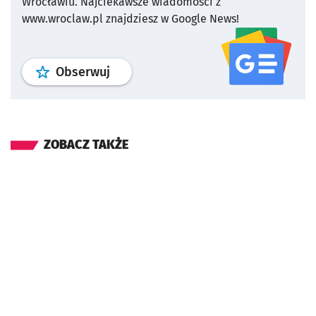
Wrocławiu.
Najciekawsze wiadomości z
www.wroclaw.pl znajdziesz w Google News!
profil
google news
serwisu wroclaw
Obserwuj
ZOBACZ TAKŻE