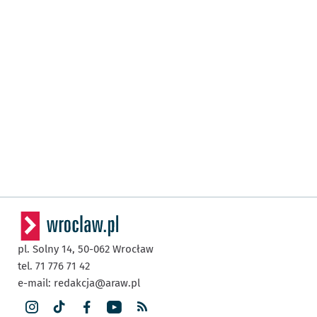
pl. Solny 14,
50-062
Wrocław
tel. 71 776 71 42
e-mail:
redakcja@araw.pl