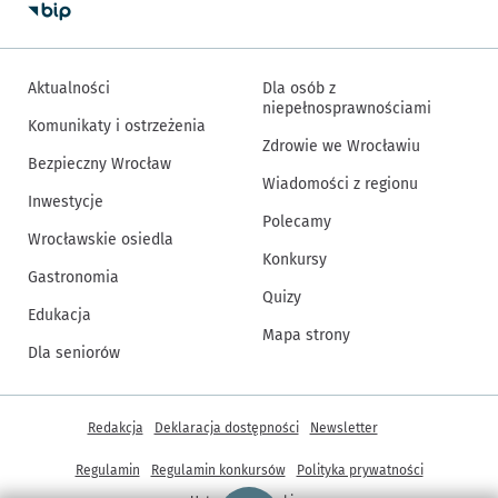
Aktualności
Dla osób z
niepełnosprawnościami
Komunikaty i ostrzeżenia
Zdrowie we Wrocławiu
Bezpieczny Wrocław
Wiadomości z regionu
Inwestycje
Polecamy
Wrocławskie osiedla
Konkursy
Gastronomia
Quizy
Edukacja
Mapa strony
Dla seniorów
Inne informacje
Redakcja
Deklaracja dostępności
Newsletter
Regulamin
Regulamin konkursów
Polityka prywatności