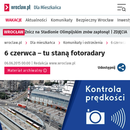
Serwis informacyjny wroclaw.pl podserwis: Dla mieszkańca
Menu
WAKACJE
Aktualności
Komunikaty
Bezpieczny Wrocław
Inwest
WROCŁAW
Znicz na Stadionie Olimpijskim znów zapłonął | ZDJĘCIA
wroclaw.pl
Dla mieszkańca
Komunikaty i ostrzeżenia
6 czerwca –
6 czerwca – tu staną fotoradary
Data publikacji:
Autor:
06.06.2015 00:00 |
Redakcja www.wroclaw.pl
artykuł
Udostępnij
Materiał archiwalny
Kliknij, aby powiększyć