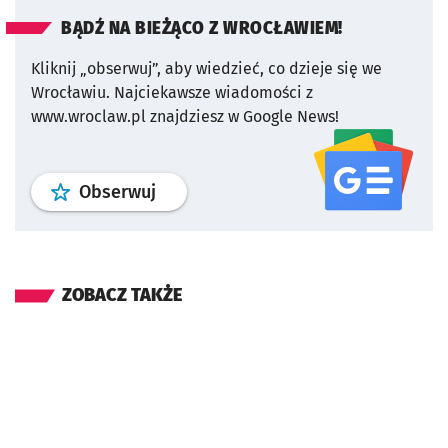
BĄDŹ NA BIEŻĄCO Z WROCŁAWIEM!
Kliknij „obserwuj”, aby wiedzieć, co dzieje się we
Wrocławiu.
Najciekawsze wiadomości z
www.wroclaw.pl znajdziesz w Google News!
profil
google news
serwisu wroclaw
Obserwuj
ZOBACZ TAKŻE