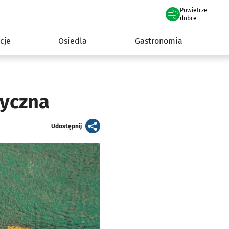
Powietrze
we Wrocławiu
 mieszkańca
dobre
cje
Osiedla
Gastronomia
tyczna
artykuł
Udostępnij