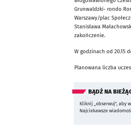
Błogosławionego Czesł
Grunwaldzki- rondo Ro
Warszawy/plac Społeczn
Stanisława Małachowski
zakończenie.
W godzinach od 20.15 d
Planowana liczba uczes
BĄDŹ NA BIEŻĄ
Kliknij „obserwuj”, aby 
Najciekawsze wiadomośc