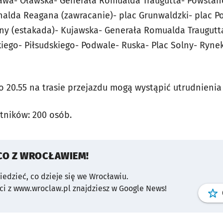
awa- Oławska- Generała Romualda Traugutta- Powstań
nalda Reagana (zawracanie)- plac Grunwaldzki- plac 
y (estakada)- Kujawska- Generała Romualda Traugutt
ego- Piłsudskiego- Podwale- Ruska- Plac Solny- Rynek
o 20.55 na trasie przejazdu mogą wystąpić utrudnienia
tników: 200 osób.
CO Z WROCŁAWIEM!
wiedzieć, co dzieje się we Wrocławiu.
i z www.wroclaw.pl znajdziesz w Google News!