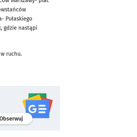
ców Warszawy- plac
Powstańców
a- Pułaskiego
, gdzie nastąpi
 w ruchu.
profil
google news
serwisu wroclaw.pl
Obserwuj