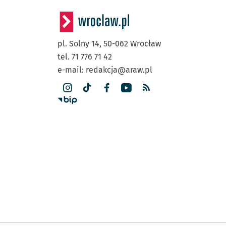
pl. Solny 14,
50-062
Wrocław
tel. 71 776 71 42
e-mail:
redakcja@araw.pl