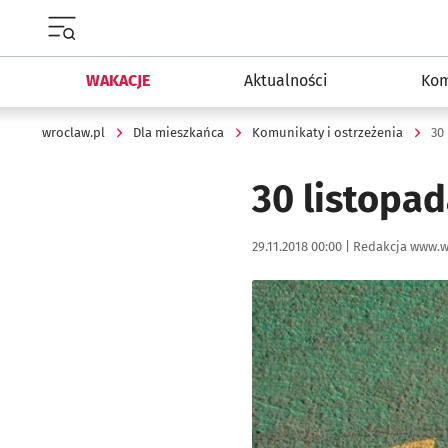
Menu główne portalu wroclaw.pl
WAKACJE
Aktualności
Kom
wroclaw.pl
Dla mieszkańca
Komunikaty i ostrzeżenia
30
30 listopa
Data publikacji:
Autor:
29.11.2018 00:00 |
Redakcja www.w
Kliknij, aby powiększyć