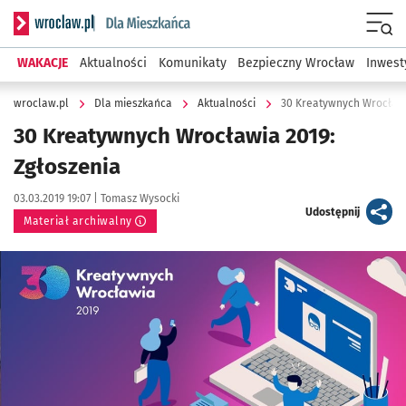
Serwis informacyjny wroclaw.pl podserwis: Dla mieszkańca
Menu
WAKACJE
Aktualności
Komunikaty
Bezpieczny Wrocław
Inwest
wroclaw.pl
Dla mieszkańca
Aktualności
30 Kreatywnych Wrocławi
30 Kreatywnych Wrocławia 2019:
Zgłoszenia
Data publikacji:
Autor:
03.03.2019 19:07 |
Tomasz Wysocki
artykuł
Udostępnij
Materiał archiwalny
Kliknij, aby powiększyć