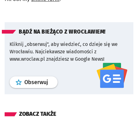
BĄDŹ NA BIEŻĄCO Z WROCŁAWIEM!
Kliknij „obserwuj”, aby wiedzieć, co dzieje się we
Wrocławiu.
Najciekawsze wiadomości z
www.wroclaw.pl znajdziesz w Google News!
profil
google news
serwisu wroclaw
Obserwuj
ZOBACZ TAKŻE