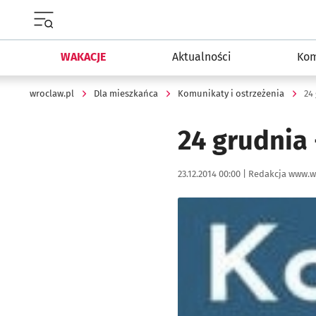
Menu główne portalu wroclaw.pl
WAKACJE
Aktualności
Kom
wroclaw.pl
Dla mieszkańca
Komunikaty i ostrzeżenia
24
24 grudnia 
Data publikacji:
Autor:
23.12.2014 00:00 |
Redakcja www.w
Kliknij, aby powiększyć