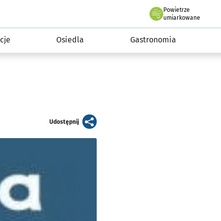
Powietrze
we Wrocławiu
 mieszkańca
umiarkowane
cje
Osiedla
Gastronomia
artykuł
Udostępnij