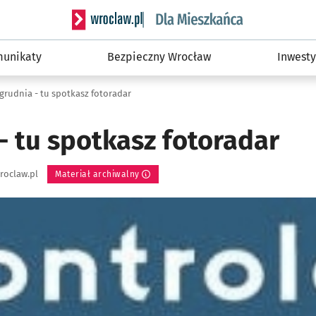
Serwis informacyjny wroclaw.pl podserwis: Dla
unikaty
Bezpieczny Wrocław
Inwesty
 grudnia - tu spotkasz fotoradar
- tu spotkasz fotoradar
roclaw.pl
Materiał archiwalny