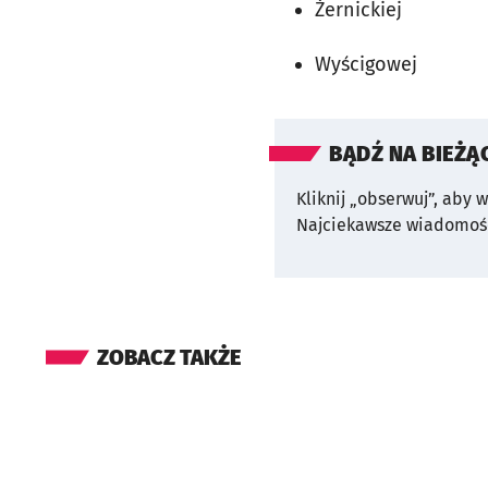
Żernickiej
Wyścigowej
BĄDŹ NA BIEŻĄ
Kliknij „obserwuj”, aby 
Najciekawsze wiadomośc
ZOBACZ TAKŻE