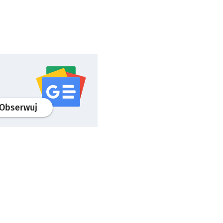
profil
google news
serwisu wroclaw.pl
Obserwuj