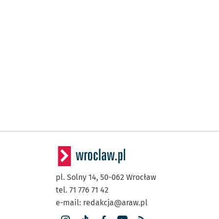
pl. Solny 14,
50-062
Wrocław
tel. 71 776 71 42
e-mail:
redakcja@araw.pl