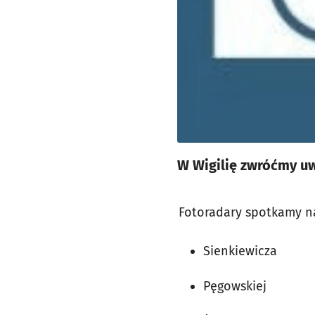
W Wigilię zwróćmy uw
Fotoradary spotkamy na
Sienkiewicza
Pęgowskiej