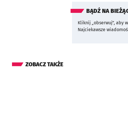
BĄDŹ NA BIEŻĄ
Kliknij „obserwuj”, aby 
Najciekawsze wiadomośc
ZOBACZ TAKŻE