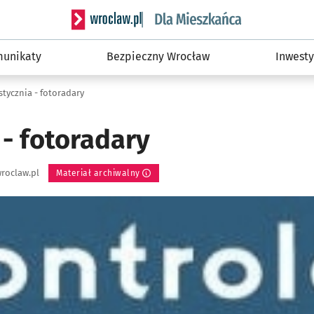
Serwis informacyjny wroclaw.pl podserwis: Dla
unikaty
Bezpieczny Wrocław
Inwesty
 stycznia - fotoradary
 - fotoradary
roclaw.pl
Materiał archiwalny