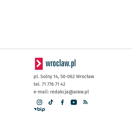
pl. Solny 14,
50-062
Wrocław
tel. 71 776 71 42
e-mail:
redakcja@araw.pl