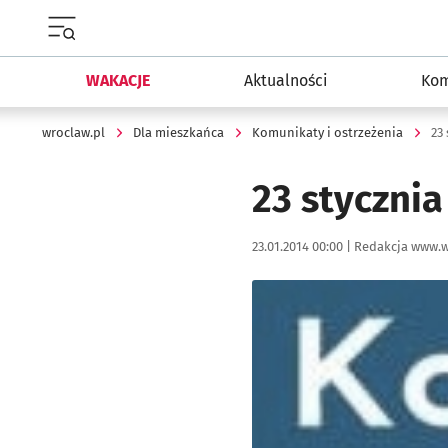
Menu główne portalu wroclaw.pl
WAKACJE
Aktualności
Kom
wroclaw.pl
Dla mieszkańca
Komunikaty i ostrzeżenia
23
23 stycznia
Data publikacji:
Autor:
23.01.2014 00:00 |
Redakcja www.w
Kliknij, aby powiększyć