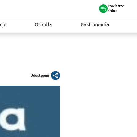
Powietrze
we Wrocławiu
 mieszkańca
dobre
cje
Osiedla
Gastronomia
artykuł
Udostępnij