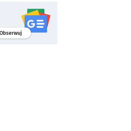
profil
google news
serwisu wroclaw.pl
Obserwuj