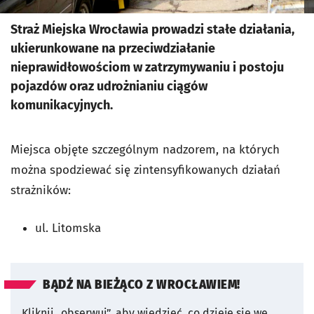
Straż Miejska Wrocławia prowadzi stałe działania,
ukierunkowane na przeciwdziałanie
nieprawidłowościom w zatrzymywaniu i postoju
pojazdów oraz udrożnianiu ciągów
komunikacyjnych.
Miejsca objęte szczególnym nadzorem, na których
można spodziewać się zintensyfikowanych działań
strażników:
ul. Litomska
BĄDŹ NA BIEŻĄCO Z WROCŁAWIEM!
Kliknij „obserwuj”, aby wiedzieć, co dzieje się we