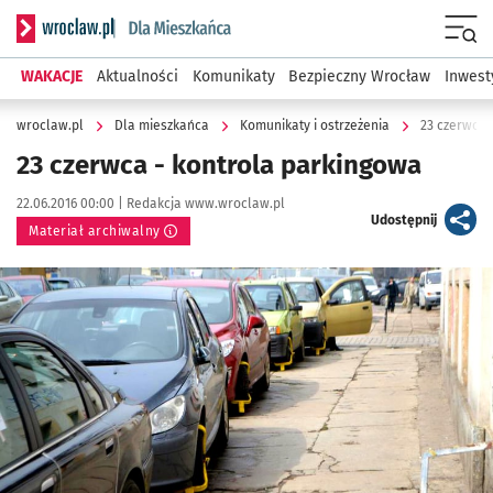
Serwis informacyjny wroclaw.pl podserwis: Dla mieszkańca
Menu
WAKACJE
Aktualności
Komunikaty
Bezpieczny Wrocław
Inwest
wroclaw.pl
Dla mieszkańca
Komunikaty i ostrzeżenia
23 czerwca 
23 czerwca - kontrola parkingowa
Data publikacji:
Autor:
22.06.2016 00:00 |
Redakcja www.wroclaw.pl
artykuł
Udostępnij
Materiał archiwalny
Kliknij, aby powiększyć