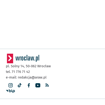
pl. Solny 14,
50-062
Wrocław
tel. 71 776 71 42
e-mail:
redakcja@araw.pl