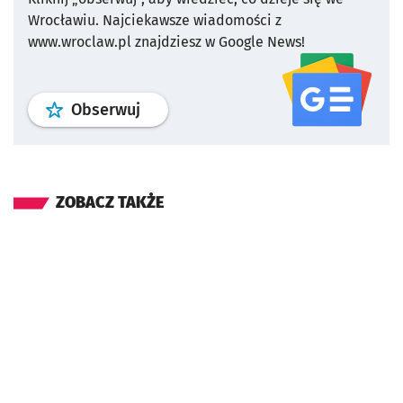
Wrocławiu.
Najciekawsze wiadomości z
www.wroclaw.pl znajdziesz w Google News!
profil
google news
serwisu wroclaw
Obserwuj
ZOBACZ TAKŻE