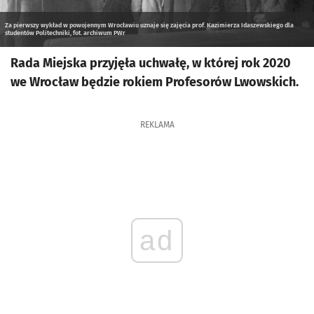
Za pierwszy wykład w powojennym Wrocławiu uznaje się zajęcia prof. Kazimierza Idaszewskiego dla
studentów Politechniki, fot. archiwum PWr
Rada Miejska przyjęła uchwałę, w której rok 2020
we Wrocław będzie rokiem Profesorów Lwowskich.
REKLAMA
ad