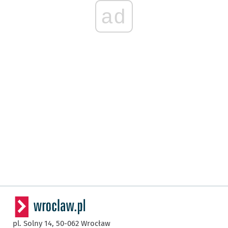
ad
pl. Solny 14,
50-062
Wrocław