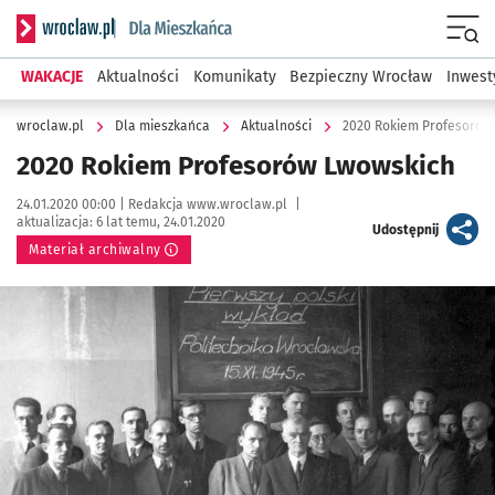
Serwis informacyjny wroclaw.pl podserwis: Dla mieszkańca
Menu
WAKACJE
Aktualności
Komunikaty
Bezpieczny Wrocław
Inwest
wroclaw.pl
Dla mieszkańca
Aktualności
2020 Rokiem Profesorów
2020 Rokiem Profesorów Lwowskich
Data publikacji:
Autor:
24.01.2020 00:00 |
Redakcja www.wroclaw.pl
|
aktualizacja:
6 lat temu, 24.01.2020
artykuł
Udostępnij
Materiał archiwalny
Kliknij, aby powiększyć