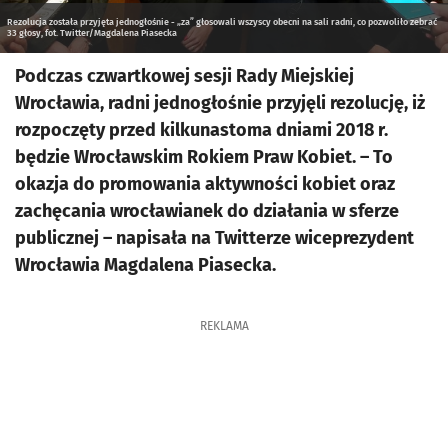
Rezolucja została przyjęta jednogłośnie - „za” głosowali wszyscy obecni na sali radni, co pozwoliło zebrać
33 głosy, fot. Twitter/Magdalena Piasecka
Podczas czwartkowej sesji Rady Miejskiej
Wrocławia, radni jednogłośnie przyjęli rezolucję, iż
rozpoczęty przed kilkunastoma dniami 2018 r.
będzie Wrocławskim Rokiem Praw Kobiet. – To
okazja do promowania aktywności kobiet oraz
zachęcania wrocławianek do działania w sferze
publicznej – napisała na Twitterze wiceprezydent
Wrocławia Magdalena Piasecka.
REKLAMA