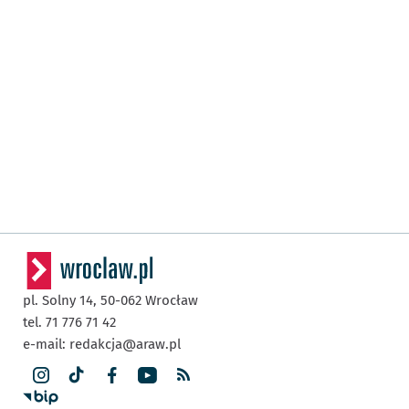
pl. Solny 14,
50-062
Wrocław
tel. 71 776 71 42
e-mail:
redakcja@araw.pl