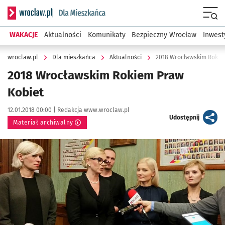
Serwis informacyjny wroclaw.pl podserwis: Dla mieszkańca
Menu
WAKACJE
Aktualności
Komunikaty
Bezpieczny Wrocław
Inwest
wroclaw.pl
Dla mieszkańca
Aktualności
2018 Wrocławskim Rokie
2018 Wrocławskim Rokiem Praw
Kobiet
Data publikacji:
Autor:
12.01.2018 00:00 |
Redakcja www.wroclaw.pl
artykuł
Udostępnij
Materiał archiwalny
Kliknij, aby powiększyć