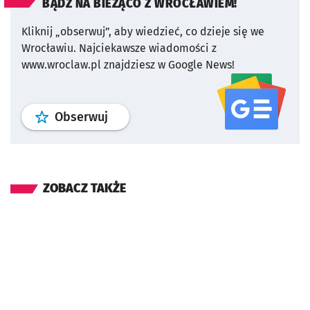
BĄDŹ NA BIEŻĄCO Z WROCŁAWIEM!
Kliknij „obserwuj”, aby wiedzieć, co dzieje się we
Wrocławiu.
Najciekawsze wiadomości z
www.wroclaw.pl znajdziesz w Google News!
profil
google news
serwisu wroclaw
Obserwuj
ZOBACZ TAKŻE