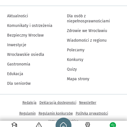
Aktualności
Dla osób z
niepełnosprawnościami
Komunikaty i ostrzeżenia
Zdrowie we Wrocławiu
Bezpieczny Wrocław
Wiadomości z regionu
Inwestycje
Polecamy
Wrocławskie osiedla
Konkursy
Gastronomia
Quizy
Edukacja
Mapa strony
Dla seniorów
Inne informacje
Redakcja
Deklaracja dostępności
Newsletter
Regulamin
Regulamin konkursów
Polityka prywatności
Strona główna - wroclaw.pl
Ustawienia cookies