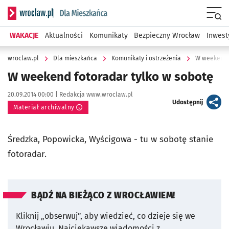
Serwis informacyjny wroclaw.pl podserwis: Dla mieszkańca
Menu
WAKACJE
Aktualności
Komunikaty
Bezpieczny Wrocław
Inwest
wroclaw.pl
Dla mieszkańca
Komunikaty i ostrzeżenia
W weekend f
W weekend fotoradar tylko w sobotę
Data publikacji:
Autor:
20.09.2014 00:00 |
Redakcja www.wroclaw.pl
artykuł
Udostępnij
Materiał archiwalny
Średzka, Popowicka, Wyścigowa - tu w sobotę stanie
fotoradar.
BĄDŹ NA BIEŻĄCO Z WROCŁAWIEM!
Kliknij „obserwuj”, aby wiedzieć, co dzieje się we
Wrocławiu.
Najciekawsze wiadomości z