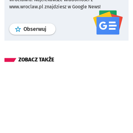
www.wroclaw.pl znajdziesz w Google News!
profil
google news
serwisu wroclaw
Obserwuj
ZOBACZ TAKŻE