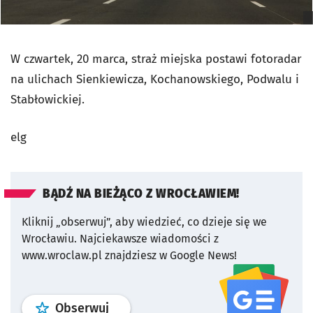
W czwartek, 20 marca, straż miejska postawi fotoradar
na ulichach Sienkiewicza, Kochanowskiego, Podwalu i
Stabłowickiej.
elg
BĄDŹ NA BIEŻĄCO Z WROCŁAWIEM!
Kliknij „obserwuj”, aby wiedzieć, co dzieje się we
Wrocławiu.
Najciekawsze wiadomości z
www.wroclaw.pl znajdziesz w Google News!
profil
google news
serwisu wroclaw
Obserwuj