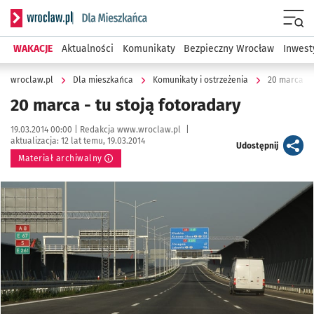
Serwis informacyjny wroclaw.pl podserwis: Dla mieszkańca
Menu
WAKACJE
Aktualności
Komunikaty
Bezpieczny Wrocław
Inwest
wroclaw.pl
Dla mieszkańca
Komunikaty i ostrzeżenia
20 marca - t
20 marca - tu stoją fotoradary
Data publikacji:
Autor:
19.03.2014 00:00 |
Redakcja www.wroclaw.pl
|
aktualizacja:
12 lat temu, 19.03.2014
artykuł
Udostępnij
Materiał archiwalny
Kliknij, aby powiększyć