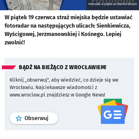
Fotoradar w piątek na czterech ulicach
W piątek 19 czerwca straż miejska będzie ustawiać
fotoradar na następujących ulicach: Sienkiewicza,
Wyścigowej, Jerzmanowskiej i Kośnego. Lepiej
zwolnić!
BĄDŹ NA BIEŻĄCO Z WROCŁAWIEM!
Kliknij „obserwuj”, aby wiedzieć, co dzieje się we
Wrocławiu.
Najciekawsze wiadomości z
www.wroclaw.pl znajdziesz w Google News!
profil
google news
serwisu wroclaw
Obserwuj