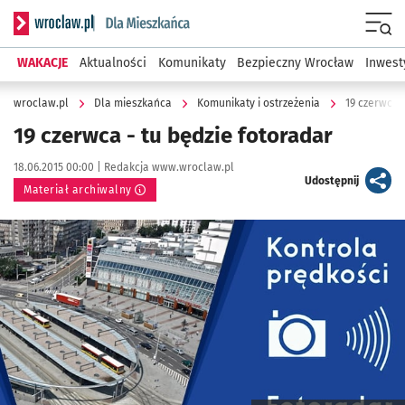
Serwis informacyjny wroclaw.pl podserwis: Dla mieszkańca
Menu
WAKACJE
Aktualności
Komunikaty
Bezpieczny Wrocław
Inwest
wroclaw.pl
Dla mieszkańca
Komunikaty i ostrzeżenia
19 czerwca -
19 czerwca - tu będzie fotoradar
Data publikacji:
Autor:
18.06.2015 00:00 |
Redakcja www.wroclaw.pl
artykuł
Udostępnij
Materiał archiwalny
Kliknij, aby powiększyć