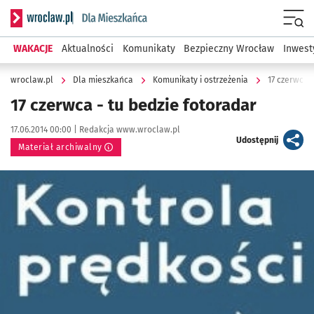
Serwis informacyjny wroclaw.pl podserwis: Dla mieszkańca
Menu
WAKACJE
Aktualności
Komunikaty
Bezpieczny Wrocław
Inwest
wroclaw.pl
Dla mieszkańca
Komunikaty i ostrzeżenia
17 czerwca -
17 czerwca - tu bedzie fotoradar
Data publikacji:
Autor:
17.06.2014 00:00 |
Redakcja www.wroclaw.pl
artykuł
Udostępnij
Materiał archiwalny
Kliknij, aby powiększyć