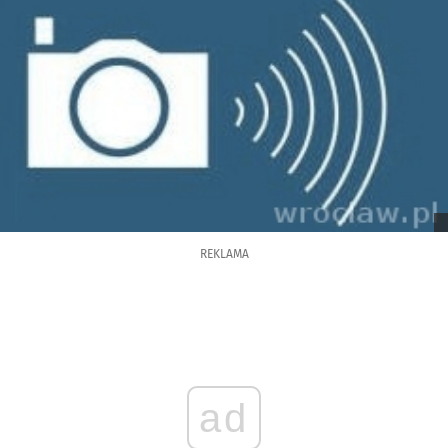
REKLAMA
ad