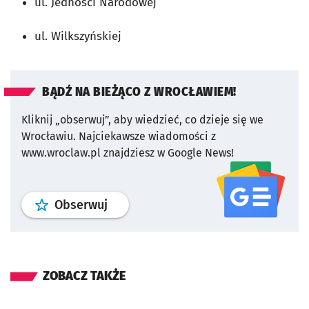
ul. Jedności Narodowej
ul. Wilkszyńskiej
BĄDŹ NA BIEŻĄCO Z WROCŁAWIEM!
Kliknij „obserwuj”, aby wiedzieć, co dzieje się we
Wrocławiu.
Najciekawsze wiadomości z
www.wroclaw.pl znajdziesz w Google News!
profil
google news
serwisu wroclaw
Obserwuj
ZOBACZ TAKŻE