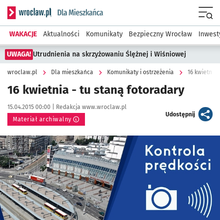
Serwis informacyjny wroclaw.pl podserwis: Dla mieszkańca
Menu
WAKACJE
Aktualności
Komunikaty
Bezpieczny Wrocław
Inwest
UWAGA!
Utrudnienia na skrzyżowaniu Ślężnej i Wiśniowej
wroclaw.pl
Dla mieszkańca
Komunikaty i ostrzeżenia
16 kwietnia 
16 kwietnia - tu staną fotoradary
Data publikacji:
Autor:
15.04.2015 00:00 |
Redakcja www.wroclaw.pl
artykuł
Udostępnij
Materiał archiwalny
Kliknij, aby powiększyć