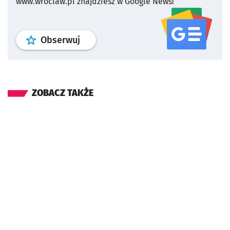
www.wroclaw.pl znajdziesz w Google News!
profil
google news
serwisu wroclaw
Obserwuj
ZOBACZ TAKŻE