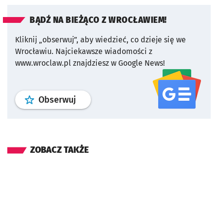
BĄDŹ NA BIEŻĄCO Z WROCŁAWIEM!
Kliknij „obserwuj”, aby wiedzieć, co dzieje się we
Wrocławiu.
Najciekawsze wiadomości z
www.wroclaw.pl znajdziesz w Google News!
profil
google news
serwisu wroclaw
Obserwuj
ZOBACZ TAKŻE