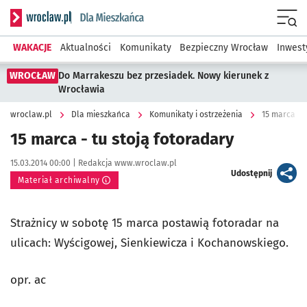
Serwis informacyjny wroclaw.pl podserwis: Dla mieszkańca
Menu
WAKACJE
Aktualności
Komunikaty
Bezpieczny Wrocław
Inwest
WROCŁAW
Do Marrakeszu bez przesiadek. Nowy kierunek z
Wrocławia
wroclaw.pl
Dla mieszkańca
Komunikaty i ostrzeżenia
15 marca - t
15 marca - tu stoją fotoradary
Data publikacji:
Autor:
15.03.2014 00:00 |
Redakcja www.wroclaw.pl
artykuł
Udostępnij
Materiał archiwalny
Strażnicy w sobotę 15 marca postawią fotoradar na
ulicach: Wyścigowej, Sienkiewicza i Kochanowskiego.
opr. ac