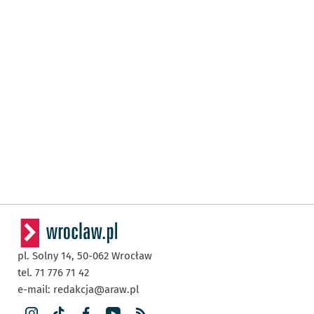
pl. Solny 14,
50-062
Wrocław
tel. 71 776 71 42
e-mail:
redakcja@araw.pl