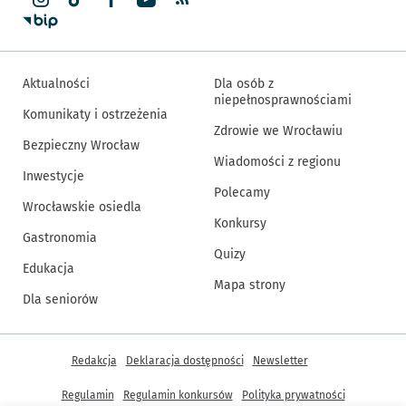
Aktualności
Dla osób z
niepełnosprawnościami
Komunikaty i ostrzeżenia
Zdrowie we Wrocławiu
Bezpieczny Wrocław
Wiadomości z regionu
Inwestycje
Polecamy
Wrocławskie osiedla
Konkursy
Gastronomia
Quizy
Edukacja
Mapa strony
Dla seniorów
Inne informacje
Redakcja
Deklaracja dostępności
Newsletter
Regulamin
Regulamin konkursów
Polityka prywatności