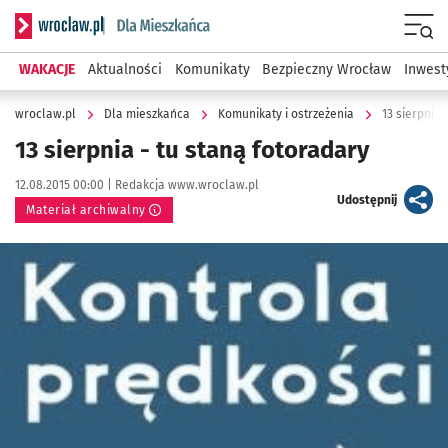
Serwis informacyjny wroclaw.pl podserwis: Dla mieszkańca
Menu
WAKACJE
Aktualności
Komunikaty
Bezpieczny Wrocław
Inwest
wroclaw.pl
Dla mieszkańca
Komunikaty i ostrzeżenia
13 sierpnia 
13 sierpnia - tu staną fotoradary
Data publikacji:
Autor:
12.08.2015 00:00 |
Redakcja www.wroclaw.pl
artykuł
Udostępnij
Materiał archiwalny
Kliknij, aby powiększyć