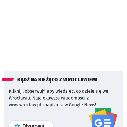
BĄDŹ NA BIEŻĄCO Z WROCŁAWIEM!
Kliknij „obserwuj”, aby wiedzieć, co dzieje się we
Wrocławiu.
Najciekawsze wiadomości z
www.wroclaw.pl znajdziesz w Google News!
profil
google news
serwisu wroclaw
Obserwuj