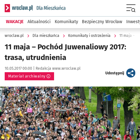
Serwis informacyjny wroclaw.pl podserwis: Dla mieszkańca
Menu
WAKACJE
Aktualności
Komunikaty
Bezpieczny Wrocław
Inwest
wroclaw.pl
Dla mieszkańca
Komunikaty i ostrzeżenia
11 maja – P
11 maja – Pochód Juwenaliowy 2017:
trasa, utrudnienia
Data publikacji:
Autor:
10.05.2017 00:00 |
Redakcja www.wroclaw.pl
artykuł
Udostępnij
Materiał archiwalny
Kliknij, aby powiększyć