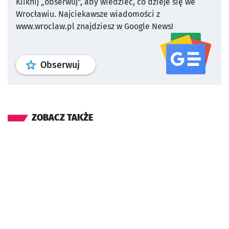
Kliknij „obserwuj”, aby wiedzieć, co dzieje się we
Wrocławiu.
Najciekawsze wiadomości z
www.wroclaw.pl znajdziesz w Google News!
profil
google news
serwisu wroclaw
Obserwuj
ZOBACZ TAKŻE