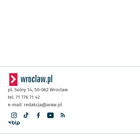
pl. Solny 14,
50-062
Wrocław
tel. 71 776 71 42
e-mail:
redakcja@araw.pl