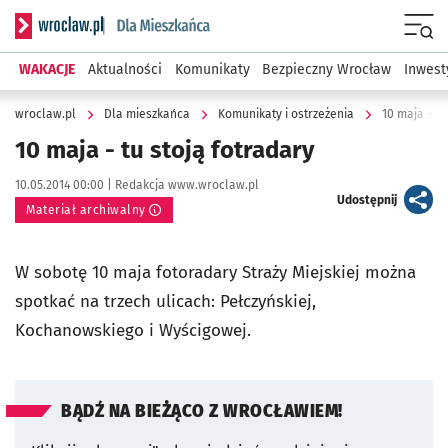
Serwis informacyjny wroclaw.pl podserwis: Dla mieszkańca
Menu
WAKACJE
Aktualności
Komunikaty
Bezpieczny Wrocław
Inwest
wroclaw.pl
Dla mieszkańca
Komunikaty i ostrzeżenia
10 maja - tu
10 maja - tu stoją fotradary
Data publikacji:
Autor:
10.05.2014 00:00 |
Redakcja www.wroclaw.pl
artykuł
Udostępnij
Materiał archiwalny
W sobotę 10 maja fotoradary Straży Miejskiej można
spotkać na trzech ulicach: Pełczyńskiej,
Kochanowskiego i Wyścigowej.
BĄDŹ NA BIEŻĄCO Z WROCŁAWIEM!