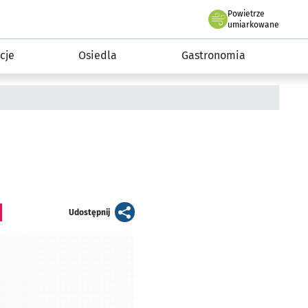
Powietrze
we Wrocławiu
 mieszkańca
umiarkowane
cje
Osiedla
Gastronomia
artykuł
Udostępnij