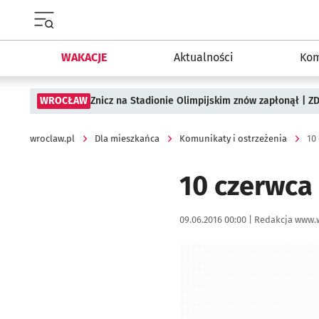
Menu główne portalu wroclaw.pl
WAKACJE
Aktualności
Kom
WROCŁAW
Znicz na Stadionie Olimpijskim znów zapłonął | ZD
wroclaw.pl
Dla mieszkańca
Komunikaty i ostrzeżenia
10
10 czerwca
Data publikacji:
Autor:
09.06.2016 00:00 |
Redakcja www.
Kliknij, aby powiększyć