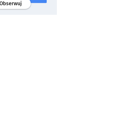
profil
google news
serwisu wroclaw.pl
Obserwuj