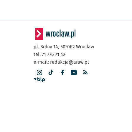
pl. Solny 14,
50-062
Wrocław
tel. 71 776 71 42
e-mail:
redakcja@araw.pl