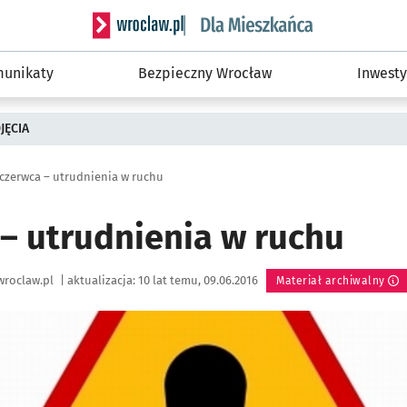
Serwis informacyjny wroclaw.pl podserwis: Dla
unikaty
Bezpieczny Wrocław
Inwesty
JĘCIA
 czerwca – utrudnienia w ruchu
 – utrudnienia w ruchu
wroclaw.pl
|
aktualizacja:
10 lat temu, 09.06.2016
Materiał archiwalny