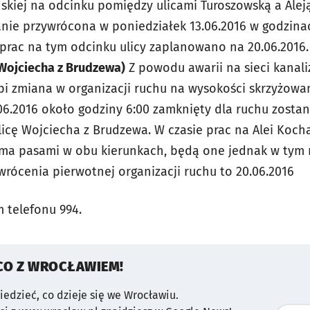
ńskiej na odcinku pomiędzy ulicami Turoszowską a Alej
anie przywrócona w poniedziałek 13.06.2016 w godzin
prac na tym odcinku ulicy zaplanowano na 20.06.2016
.Wojciecha z Brudzewa)
Z powodu awarii na sieci kanali
 zmiana w organizacji ruchu na wysokości skrzyżowani
06.2016 około godziny 6:00 zamknięty dla ruchu zostan
icę Wojciecha z Brudzewa. W czasie prac na Alei Koc
ma pasami w obu kierunkach, będą one jednak w tym 
rócenia pierwotnej organizacji ruchu to 20.06.2016
 telefonu 994.
CO Z WROCŁAWIEM!
wiedzieć, co dzieje się we Wrocławiu.