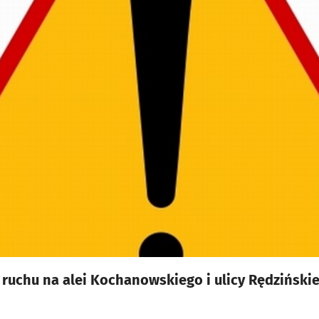
 ruchu na alei Kochanowskiego i ulicy Rędziński