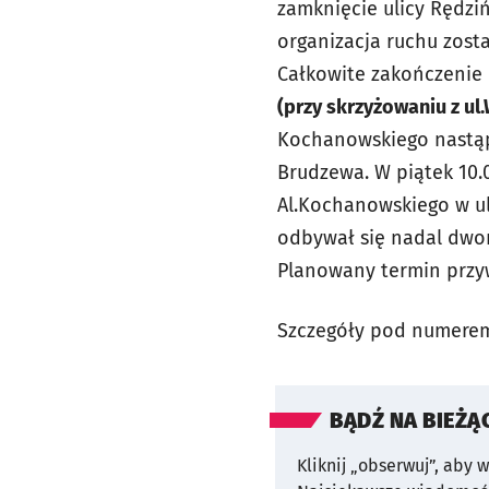
zamknięcie ulicy Rędzi
organizacja ruchu zost
Całkowite zakończenie 
(przy skrzyżowaniu z ul
Kochanowskiego nastąpi
Brudzewa. W piątek 10.
Al.Kochanowskiego w ul
odbywał się nadal dwo
Planowany termin przyw
Szczegóły pod numerem
BĄDŹ NA BIEŻĄ
Kliknij „obserwuj”, aby 