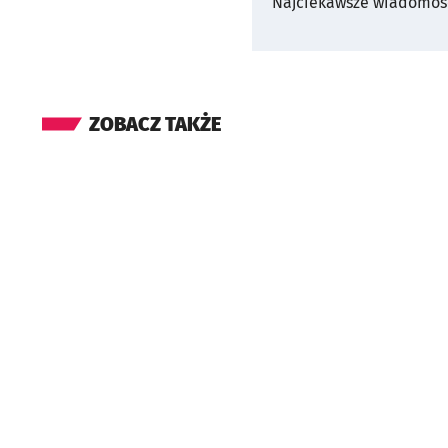
Najciekawsze wiadomośc
ZOBACZ TAKŻE