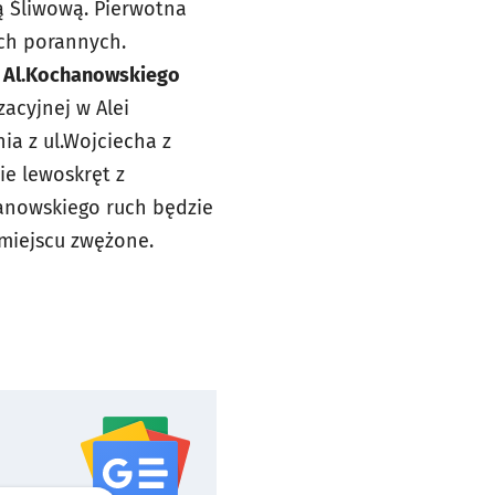
ą Śliwową. Pierwotna
ach porannych.
.
Al.Kochanowskiego
zacyjnej w Alei
a z ul.Wojciecha z
ie lewoskręt z
hanowskiego ruch będzie
miejscu zwężone.