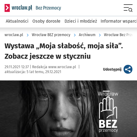
Serwis informacyjny wroclaw.pl podserwis: Bez przemocy
Menu
Aktualności
Osoby dorosłe
Dzieci i młodzież
Informator wsparc
wroclaw.pl
Wrocław BEZ przemocy
Archiwum
Wrocław Bez Przem
Wystawa „Moja słabość, moja siła”.
Zobacz jeszcze w styczniu
Data publikacji:
Autor:
29.11.2021 12:37 |
Redakcja www.wroclaw.pl
|
artykuł
Udostępnij
aktualizacja:
5 lat temu, 29.12.2021
Kliknij, aby powiększyć